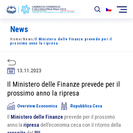
News
La Camera
Home
/
News
/
Il Ministero delle Finanze prevede per il
News
prossimo anno la ripresa
Eventi
Sviluppo Mercato
13.11.2023
Soci
Il Ministero delle Finanze prevede per il
prossimo anno la ripresa
Partner
Overview Economica
Repubblica Ceca
Progetti
Il
Ministero delle Finanze
prevede per il prossimo
Area riservata
anno la
ripresa
dell’economia ceca con il ritorno della
crescita
del
PIL
.