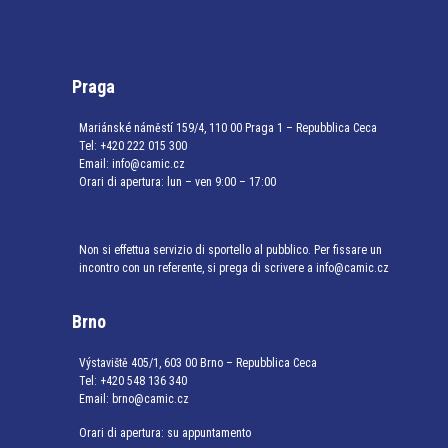
Praga
Mariánské náměstí 159/4, 110 00 Praga 1 – Repubblica Ceca
Tel:
+420 222 015 300
Email:
info@camic.cz
Orari di apertura: lun – ven 9:00 – 17:00
Non si effettua servizio di sportello al pubblico. Per fissare un
incontro con un referente, si prega di scrivere a info@camic.cz
Brno
Výstaviště 405/1, 603 00 Brno – Repubblica Ceca
Tel:
+420 548 136 340
Email:
brno@camic.cz
Orari di apertura: su appuntamento