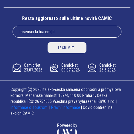
Resta aggiornato sulle ultime novità CAMIC
ISCRIVITI
CamicNet
CamicNet
CamicNet
23.07.2026
09.07.2026
25.6.2026
Copyright (C) 2025 Italsko-česká smíšená obchodní a průmyslová
komora, Mariánské náměstí 159/4, 110 00 Praha 1, Česká
republika, IČO: 26754665 Všechna práva vyhrazena | GWC s.r.o. |
Informace o soukromí
|
Právní informace
| Covid opatření na
akcích CAMIC
Powered by