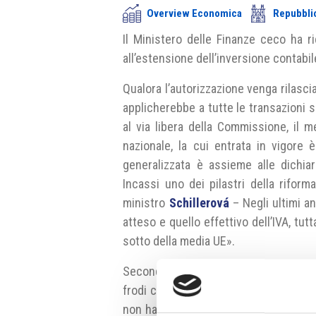
Overview Economica
Repubbli
Il Ministero delle Finanze ceco ha r
all’estensione dell’inversione contabile 
Qualora l’autorizzazione venga rilasc
applicherebbe a tutte le transazioni s
al via libera della Commissione, il
nazionale, la cui entrata in vigore
generalizzata è assieme alle dichiar
Incassi uno dei pilastri della riform
ministro
Schillerová
– Negli ultimi ann
atteso e quello effettivo dell’IVA, tu
sotto della media UE».
Secondo il Ministero delle Finanze l
frodi carosello, ossia le situazioni in 
non ha versato l’imposta in questione. 