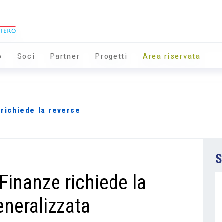
o
Soci
Partner
Progetti
Area riservata
 richiede la reverse
S
 Finanze richiede la
eneralizzata