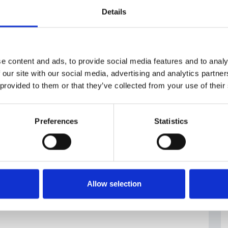
 Fisco, mentre il venditore riceve la somma esente
Details
i inversione contabile è in vigore in alcuni ambiti
tura di servizi elettronici, le compravendite dei
 fornitura di gas ed energia elettrica a determinate
e content and ads, to provide social media features and to analy
 our site with our social media, advertising and analytics partn
 provided to them or that they’ve collected from your use of their
Preferences
Statistics
Allow selection