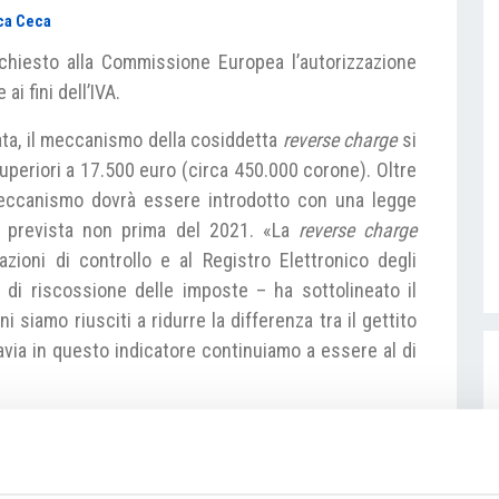
ca Ceca
ichiesto alla Commissione Europea l’autorizzazione
ai fini dell’IVA.
iata, il meccanismo della cosiddetta
reverse charge
si
uperiori a 17.500 euro (circa 450.000 corone). Oltre
 meccanismo dovrà essere introdotto con una legge
 è prevista non prima del 2021. «La
reverse charge
azioni di controllo e al Registro Elettronico degli
a di riscossione delle imposte – ha sottolineato il
i siamo riusciti a ridurre la differenza tra il gettito
ttavia in questo indicatore continuiamo a essere al di
a nuova misura serve per contrastare le cosiddette
cui l’acquirente richiede il rimborso IVA e il venditore
Grazie all’inversione contabile è infatti l’acquirente