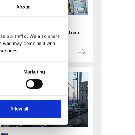
About
La Škoda avvia la produzione del suo
se our traffic. We also share
SUV Peaq
ers who may combine it with
 services.
Repubblica Ceca
Marketing
Allow all