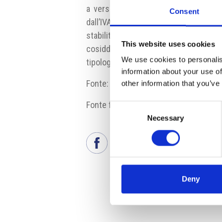
a versare l’imposta direttamente al
Consent
dall’IVA. Attualmente il meccanismo d
stabiliti dal governo come la forni
This website uses cookies
cosiddetti “permessi a inquinare” o la
We use cookies to personalis
tipologie di clienti.
information about your use of
Fonte:
www.mfcr.cz
other information that you’ve
Fonte fotografia: mfcr.cz
Consent
Necessary
Selection
Deny