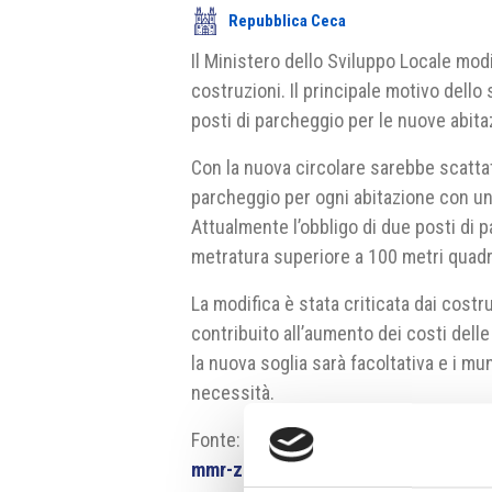
Repubblica Ceca
Il Ministero dello Sviluppo Locale modi
costruzioni. Il principale motivo dello 
posti di parcheggio per le nuove abita
Con la nuova circolare sarebbe scattato
parcheggio per ogni abitazione con un
Attualmente l’obbligo di due posti di 
metratura superiore a 100 metri quadr
La modifica è stata criticata dai costru
contribuito all’aumento dei costi delle
la nuova soglia sarà facoltativa e i m
necessità.
Fonte:
https://www.patria.cz/zpravod
mmr-zmeni-zneni-nove-navrhovane-v