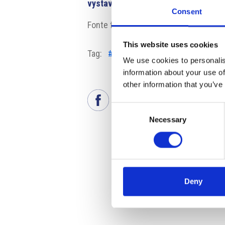
vystavbu-podle-te-by-pro-developer
Consent
Fonte fotografia: mmr.cz
This website uses cookies
Tag:
#costruzioni
#parcheggio
We use cookies to personalis
information about your use of
other information that you’ve
Consent
Necessary
Selection
Deny