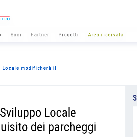
o
Soci
Partner
Progetti
Area riservata
o Locale modificherà il
S
o Sviluppo Locale
quisito dei parcheggi