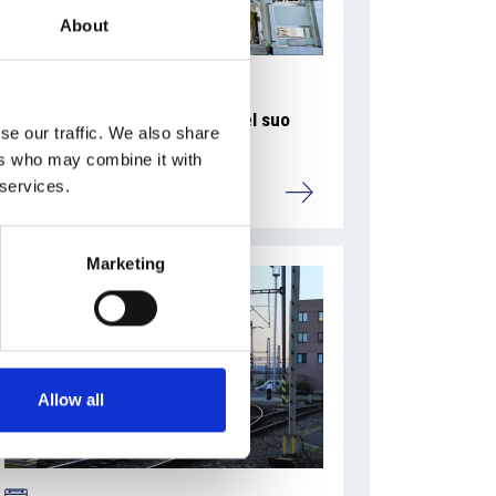
About
La Škoda avvia la produzione del suo
se our traffic. We also share
SUV Peaq
ers who may combine it with
 services.
Repubblica Ceca
Marketing
Allow all