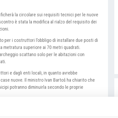
ficherà la circolare sui requisiti tecnici per le nuove
scontro è stata la modifica al rialzo del requisito dei
zioni.
 per i costruttori l’obbligo di installare due posti di
a metratura superiore ai 70 metri quadrati.
parcheggio scattano solo per le abitazioni con
ati.
ttori e dagli enti locali, in quanto avrebbe
 case nuove. Il ministro Ivan Bartoš ha chiarito che
unicipi potranno diminuirla secondo le proprie
ajstvi/5522056/ministerstvo-pro-mistni-rozvoj-
yhlasky-o-technickych-pozadavcich-na-