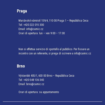
Praga
Mariánské náměstí 159/4, 110 00 Praga 1 – Repubblica Ceca
Tel:
+420 222 015 300
Email:
info@camic.cz
Orari di apertura: lun – ven 9:00 – 17:00
Non si effettua servizio di sportello al pubblico. Per fissare un
incontro con un referente, si prega di scrivere a info@camic.cz
Brno
Výstaviště 405/1, 603 00 Brno – Repubblica Ceca
Tel:
+420 548 136 340
Email:
brno@camic.cz
Orari di apertura: su appuntamento