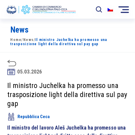
News
La Camera
Home
/
News
/
Il ministro Juchelka ha promesso una
News
trasposizione light della direttiva sul pay gap
Eventi
Sviluppo Mercato
05.03.2026
Soci
Il ministro Juchelka ha promesso una
trasposizione light della direttiva sul pay
Partner
gap
Progetti
Repubblica Ceca
Area riservata
Il ministro del lavoro Aleš Juchelka ha promesso una