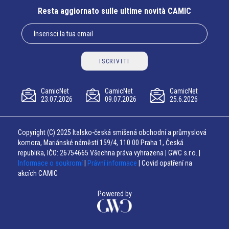
Resta aggiornato sulle ultime novità CAMIC
ISCRIVITI
CamicNet
CamicNet
CamicNet
23.07.2026
09.07.2026
25.6.2026
Copyright (C) 2025 Italsko-česká smíšená obchodní a průmyslová
komora, Mariánské náměstí 159/4, 110 00 Praha 1, Česká
republika, IČO: 26754665 Všechna práva vyhrazena | GWC s.r.o. |
Informace o soukromí
|
Právní informace
| Covid opatření na
akcích CAMIC
Powered by