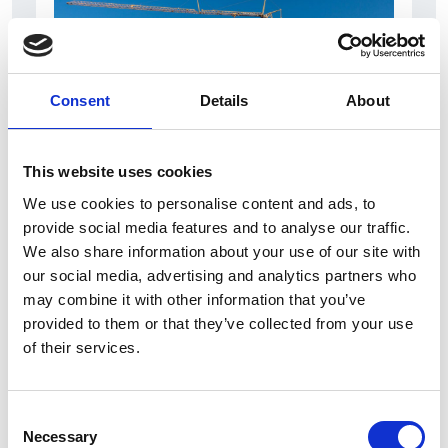
Consent
Details
About
This website uses cookies
7 Agosto 2026
We use cookies to personalise content and ads, to
provide social media features and to analyse our traffic.
Nel primo semestre è aumentata fortemente la
We also share information about your use of our site with
costruzione di nuove abitazioni
our social media, advertising and analytics partners who
Repubblica Ceca
may combine it with other information that you’ve
provided to them or that they’ve collected from your use
of their services.
Consent
Necessary
Selection