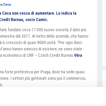
ca Ceca
a Ceca non cessa di aumentare. Lo indica la
Credit Bureau, socio Camic.
ate fondate circa 17.000 nuove società, il dato più
semestre dal 2017. Al netto delle aziende, che hanno
à è cresciuto di quasi 8000 unità. “Per ogni dieci
est’anno hanno smesso di esistere, ne sono state
sta economico di CRIF – Czech Credit Bureau
Věra
una forte preferenza per Praga, dove ha sede quasi
ione. I settori più gettonati sono poi il commercio,
o.
ceofirmach.cz