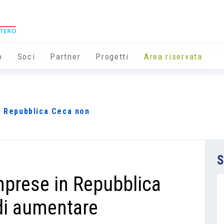
o
Soci
Partner
Progetti
Area riservata
n Repubblica Ceca non
S
imprese in Repubblica
di aumentare