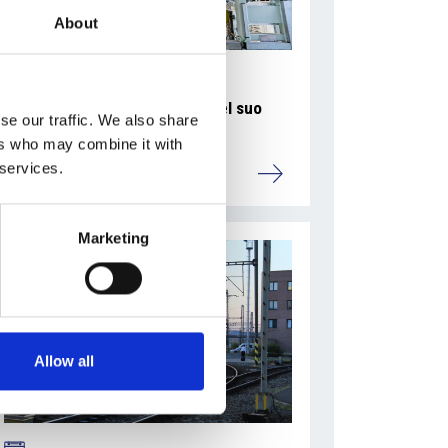
About
La Škoda avvia la produzione del suo
se our traffic. We also share
SUV Peaq
ers who may combine it with
 services.
Repubblica Ceca
Marketing
Allow all