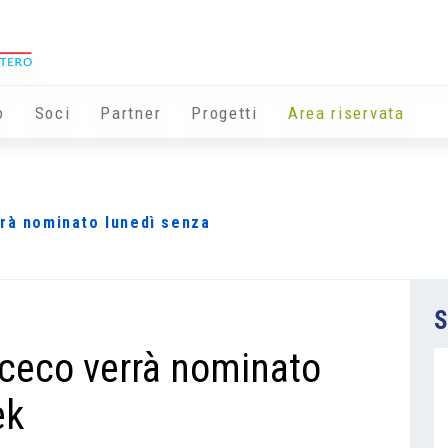
o
Soci
Partner
Progetti
Area riservata
rrà nominato lunedì senza
S
 ceco verrà nominato
ek