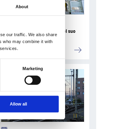
About
La Škoda avvia la produzione del suo
se our traffic. We also share
SUV Peaq
ers who may combine it with
 services.
Repubblica Ceca
Marketing
Allow all