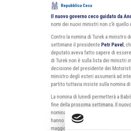
Repubblica Ceca
Il nuovo governo ceco guidato da An
nomi dei nuovi ministri non c’è quello
Contro la nomina di Turek a ministro d
settimane il presidente
Petr Pavel
, c
deputato aveva fatto sapere di essere
di Turek non è sulla lista dei ministri 
decisione del presidente dei Motoristi
ministro degli esteri assumerà ad inter
partito tuttavia insiste sulla nomina di
La nomina di lunedì permetterà a Babiš
fine della prossima settimana. Il nuov
nomina, nonostante il voto di fiducia s
hanno tuttavia alla Camera dei Deputat
maggioranza.