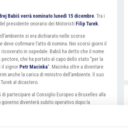
drej Babiš verrà nominato lunedì 15 dicembre
. Tra i
 del presidente onorario dei Motoristi
Filip Turek
.
ell’ambiente si era dichiarato nelle scorse
he deve cofirmare l’atto di nomina. Nei scorsi giorni il
 ricoverato in ospedale. Babiš ha detto che il nome
in pectore, che ha portato al capo dello stato “per la
 il signor
Petr Macinka
”. Macinka oltre a diventare
im anche la carica di ministro dell’ambiente. Il suo
 Turek al dicastero.
 di partecipare al Consiglio Europeo a Bruxelles alla
o governo diventerà subito operativo dopo la
ia previsto solo a metà gennaio. I partiti di governo
i, che da sola esprime la fiducia, una comoda