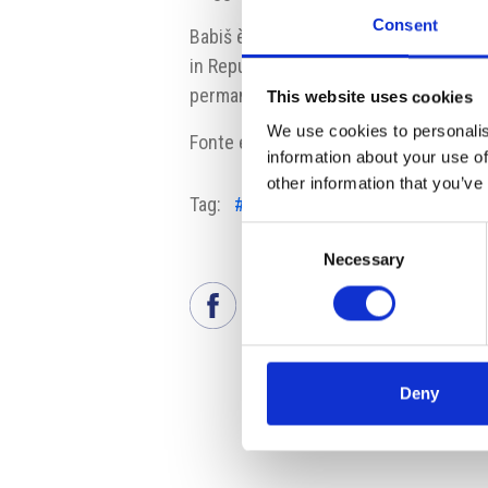
Consent
Babiš è già stato nominato nuovo prem
in Repubblica Ceca a ritornare nella c
permanenza all’opposizione.
This website uses cookies
We use cookies to personalis
Fonte e fonte fotografia:
hrad.cz
information about your use of
other information that you’ve
Tag:
#Andrej Babiš
#nomina
#nuov
Consent
Necessary
Selection
Deny