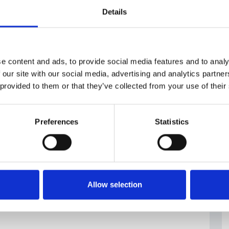
Details
ier martedì 9 dicembre diventando il primo politico
arica di primo ministro dopo un periodo di
e content and ads, to provide social media features and to analy
 our site with our social media, advertising and analytics partn
 provided to them or that they’ve collected from your use of their
o governo
Preferences
Statistics
Allow selection