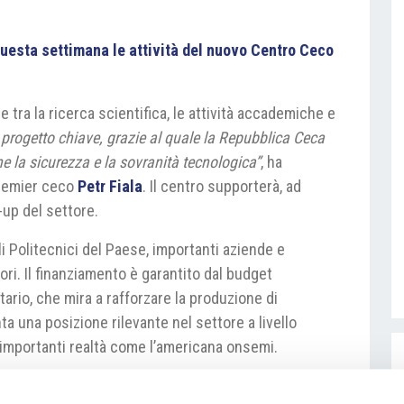
 questa settimana le attività del nuovo Centro Ceco
 tra la ricerca scientifica, le attività accademiche e
n progetto chiave, grazie al quale la Repubblica Ceca
e la sicurezza e la sovranità tecnologica”
, ha
premier ceco
Petr Fiala
. Il centro supporterà, ad
-up del settore.
li Politecnici del Paese, importanti aziende e
ori. Il finanziamento è garantito dal budget
ario, che mira a rafforzare la produzione di
a una posizione rilevante nel settore a livello
i importanti realtà come l’americana onsemi.
ity-f19528/v-brne-zahajilo-cinnost-ceske-