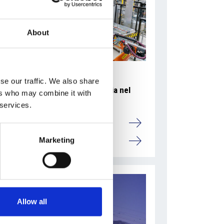
About
se our traffic. We also share
Accelera la ripresa dell’industria nel
ers who may combine it with
corso del primo semestre
 services.
Overview Economica
Marketing
Repubblica Ceca
Allow all