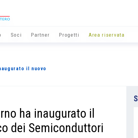
o
Soci
Partner
Progetti
Area riservata
inaugurato il nuovo
S
Brno ha inaugurato il
o dei Semiconduttori