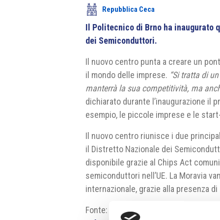
Repubblica Ceca
Il Politecnico di Brno ha inaugurato
dei Semiconduttori.
Il nuovo centro punta a creare un ponte
il mondo delle imprese.
“Si tratta di u
manterrà la sua competitività, ma anch
dichiarato durante l’inaugurazione il 
esempio, le piccole imprese e le start
Il nuovo centro riunisce i due principa
il Distretto Nazionale dei Semicondutt
disponibile grazie al Chips Act comunit
semiconduttori nell’UE. La Moravia vant
internazionale, grazie alla presenza d
Fonte:
https://www.vut.cz/vut/aktual