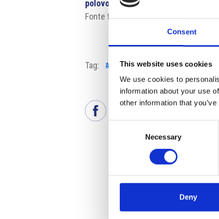
polovodicove-centrum-d286646
Fonte fotografia: VUT Brno
Consent
This website uses cookies
Tag:
#innovazione
#RepubblicaCec
We use cookies to personalis
information about your use of
other information that you’ve
Consent
Necessary
Selection
Deny