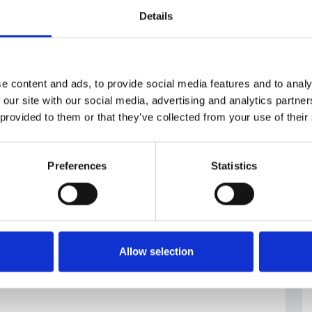
ica non è tuttavia privo d’interesse per la politica
Details
infatti i membri del board della Banca Centrale Ceca.
nza del presidente, che quindi decide da solo la
scade il mandato dei consiglieri.
e content and ads, to provide social media features and to analy
 our site with our social media, advertising and analytics partn
 provided to them or that they’ve collected from your use of their
dente Petr Pavel
Preferences
Statistics
Allow selection