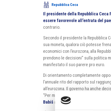
Repubblica Ceca
Il presidente della Repubblica Ceca 
essere favorevole all’entrata del pa
contrario.
Secondo il presidente la Repubblica 
sua moneta, qualora ciò potesse frenar
economici con l’eurozona, alla Repubbl
prendono le decisioni” sulla politica m
manifestato il suo parere pro euro.
Di orientamento completamente opposto
l’annuale rito del rapporto sul raggiu
all’eurozona. Il governo ha anche decis
“Per me l’euro è un’ulteriore perdita de
Babiš
al capo dello stato.