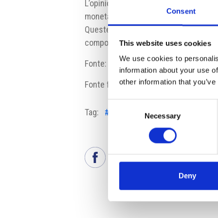
L’opinione del presidente della repubbl
Consent
monetaria. Il capo dello stato nomina 
Queste nomine sono esclusiva compete
composizione del board man mano che 
This website uses cookies
We use cookies to personalis
Fonte:
www.seznamzpravy.cz
information about your use of
other information that you’ve
Fonte fotografia:
hrad.cz
Consent
Tag:
#economia
#eurozona
#Presi
Necessary
Selection
Deny