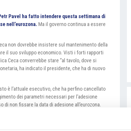
Petr Pavel ha fatto intendere questa settimana di
ese nell’eurozona.
Ma il governo continua a essere
Ceca non dovrebbe insistere sul mantenimento della
e il suo sviluppo economico. Visti i forti rapporti
ica Ceca converrebbe stare “al tavolo, dove si
onetaria, ha indicato il presidente, che ha di nuovo
 è l’attuale esecutivo, che ha perfino cancellato
ngimento dei parametri necessari per l’adesione
o di non fissare la data di adesione all’eurozona.
lla sovranità nell’UE” ha reagito il premier
Andrej