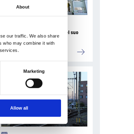
About
La Škoda avvia la produzione del suo
se our traffic. We also share
SUV Peaq
ers who may combine it with
 services.
Repubblica Ceca
Marketing
Allow all