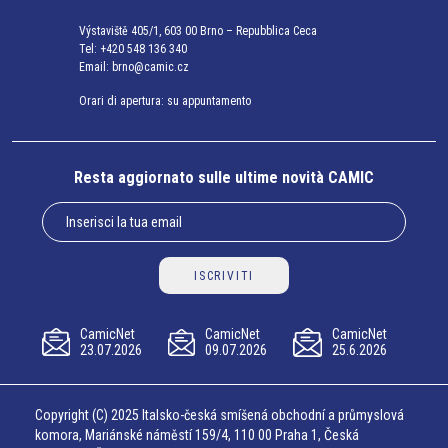
Výstaviště 405/1, 603 00 Brno – Repubblica Ceca
Tel:
+420 548 136 340
Email:
brno@camic.cz
Orari di apertura: su appuntamento
Resta aggiornato sulle ultime novità CAMIC
ISCRIVITI
CamicNet
CamicNet
CamicNet
23.07.2026
09.07.2026
25.6.2026
Copyright (C) 2025 Italsko-česká smíšená obchodní a průmyslová
komora, Mariánské náměstí 159/4, 110 00 Praha 1, Česká