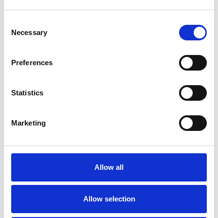
Consent
Necessary
Selection
Preferences
Statistics
Accelera la ripresa dell’industria nel corso del
Marketing
primo semestre
Overview Economica
Allow all
Repubblica Ceca
Allow selection