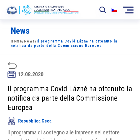
News
La Camera
Home
/
News
/
Il programma Covid Lázně ha ottenuto la
News
notifica da parte della Commissione Europea
Eventi
Sviluppo Mercato
12.08.2020
Soci
Il programma Covid Lázně ha ottenuto la
notifica da parte della Commissione
Partner
Europea
Progetti
Repubblica Ceca
Area riservata
Il programma di sostegno alle imprese nel settore