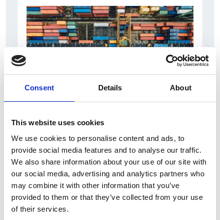
Consent
Details
About
6 Agosto 2026
This website uses cookies
L’interscambio Italia – Repubblica ha superato
nel primo semestre i dieci miliardi di euro
We use cookies to personalise content and ads, to
provide social media features and to analyse our traffic.
Interviste
We also share information about your use of our site with
our social media, advertising and analytics partners who
Overview Economica
may combine it with other information that you’ve
Repubblica Ceca
provided to them or that they’ve collected from your use
of their services.