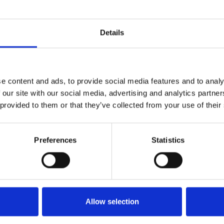
andi di OP TAK potrebbero partire in primavera di
vo avrà a disposizione oltre 81 miliardi di corone. I
tegno alla ricerca o innovazione con 31 miliardi o il
Details
basso impatto ambientale con 29 miliardi di corone.
e content and ads, to provide social media features and to analy
 our site with our social media, advertising and analytics partn
 provided to them or that they’ve collected from your use of their
Preferences
Statistics
Allow selection