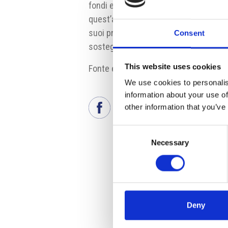
fondi europei per le aziende. I primi b
quest’anno. Il nuovo programma operati
suoi principali obiettivi saranno il sos
Consent
sostegno al passaggio all’economia a 
This website uses cookies
Fonte e fonte fotografia:
www.mpo.cz
We use cookies to personalis
information about your use of
other information that you’ve
Consent
Necessary
Selection
Deny