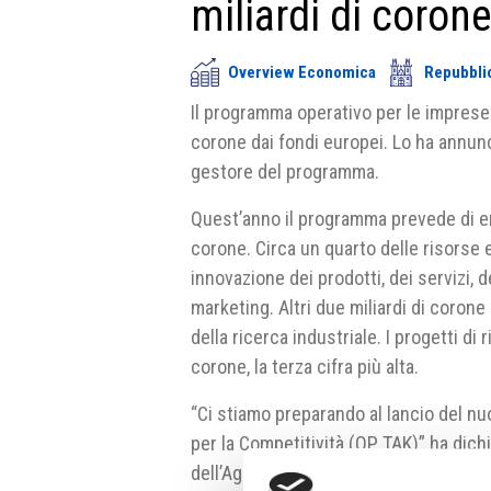
miliardi di coron
Overview Economica
Repubbli
Il programma operativo per le imprese 
corone dai fondi europei. Lo ha annunc
gestore del programma.
Quest’anno il programma prevede di er
corone. Circa un quarto delle risorse 
innovazione dei prodotti, dei servizi, 
marketing. Altri due miliardi di coron
della ricerca industriale. I progetti di
corone, la terza cifra più alta.
“Ci stiamo preparando al lancio del n
per la Competitività (OP TAK)” ha dich
dell’Agenzia per le Imprese e Innovazi