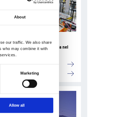
About
se our traffic. We also share
Accelera la ripresa dell’industria nel
ers who may combine it with
corso del primo semestre
 services.
Overview Economica
Marketing
Repubblica Ceca
Allow all