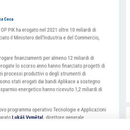
e
ca Ceca
OP PIK ha erogato nel 2021 oltre 10 miliardi di
iato il Ministero dell’Industria e del Commercio,
ogare finanziamenti per almeno 12 miliardi di
erogate lo scorso anno hanno finanziato progetti di
dei processi produttivi o degli strumenti di
e sono stati erogati dai bandi Aplikace a sostegno
 risparmio energetico hanno ricevuto 1,2 miliardi di
uovo programma operativo Tecnologie e Applicazioni
iarato
Lukáš Vymětal,
direttore generale
oni, che gestisce dal punto di vista amministrativo i