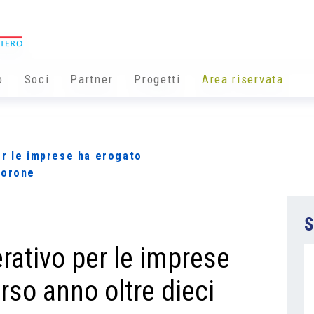
o
Soci
Partner
Progetti
Area riservata
er le imprese ha erogato
 corone
S
rativo per le imprese
rso anno oltre dieci