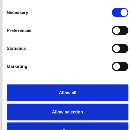
Consent
Necessary
Selection
Preferences
La Škoda avvia la produzione del suo SUV Peaq
Statistics
Repubblica Ceca
Marketing
Allow all
Allow selection