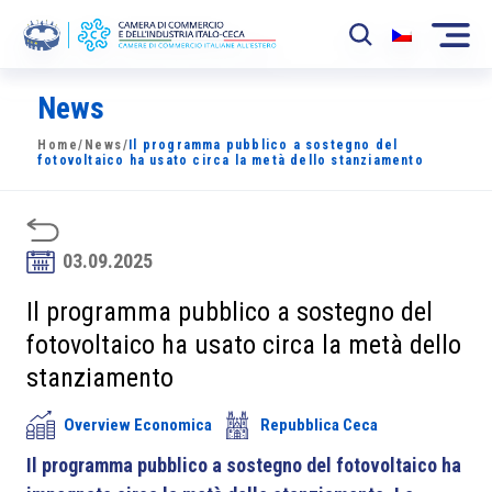
News
La Camera
Home
/
News
/
Il programma pubblico a sostegno del
News
fotovoltaico ha usato circa la metà dello stanziamento
Eventi
Sviluppo Mercato
03.09.2025
Soci
Il programma pubblico a sostegno del
fotovoltaico ha usato circa la metà dello
Partner
stanziamento
Progetti
Overview Economica
Repubblica Ceca
Area riservata
Il programma pubblico a sostegno del fotovoltaico ha