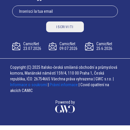
ISCRIVITI
CamicNet
CamicNet
CamicNet
23.07.2026
09.07.2026
25.6.2026
Copyright (C) 2025 Italsko-česká smíšená obchodní a průmyslová
komora, Mariánské náměstí 159/4, 110 00 Praha 1, Česká
republika, IČO: 26754665 Všechna práva vyhrazena | GWC s.r.o. |
Informace o soukromí
|
Právní informace
| Covid opatření na
akcích CAMIC
Powered by