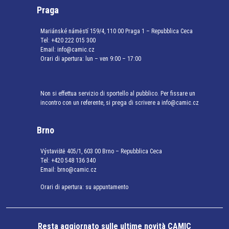
Praga
Mariánské náměstí 159/4, 110 00 Praga 1 – Repubblica Ceca
Tel:
+420 222 015 300
Email:
info@camic.cz
Orari di apertura: lun – ven 9:00 – 17:00
Non si effettua servizio di sportello al pubblico. Per fissare un
incontro con un referente, si prega di scrivere a info@camic.cz
Brno
Výstaviště 405/1, 603 00 Brno – Repubblica Ceca
Tel:
+420 548 136 340
Email:
brno@camic.cz
Orari di apertura: su appuntamento
Resta aggiornato sulle ultime novità CAMIC