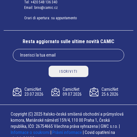
Tel:
+420 548 136 340
Email:
brno@camic.cz
Orari di apertura: su appuntamento
Resta aggiornato sulle ultime novità CAMIC
ISCRIVITI
CamicNet
CamicNet
CamicNet
23.07.2026
09.07.2026
25.6.2026
Copyright (C) 2025 Italsko-česká smíšená obchodní a průmyslová
komora, Mariánské náměstí 159/4, 110 00 Praha 1, Česká
republika, IČO: 26754665 Všechna práva vyhrazena | GWC s.r.o. |
Informace o soukromí
|
Právní informace
| Covid opatření na