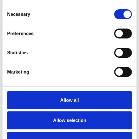
Consent
Necessary
Selection
Preferences
Statistics
5 Agosto 2026
Il commercio retail continua con una crescita
dinamica
Marketing
Overview Economica
Repubblica Ceca
Allow all
Allow selection