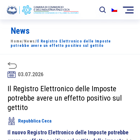
News
La Camera
Home
/
News
/
Il Registro Elettronico delle Imposte
News
potrebbe avere un effetto positivo sul gettito
Eventi
Sviluppo Mercato
03.07.2026
Soci
Il Registro Elettronico delle Imposte
potrebbe avere un effetto positivo sul
Partner
gettito
Progetti
Repubblica Ceca
Area riservata
Il nuovo Registro Elettronico delle Imposte potrebbe