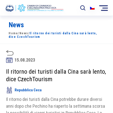
News
La Camera
Home
/
News
/
Il ritorno dei turisti dalla Cina sarà lento,
News
dice CzechTourism
Eventi
Sviluppo Mercato
15.08.2023
Soci
Il ritorno dei turisti dalla Cina sarà lento,
dice CzechTourism
Partner
Repubblica Ceca
Progetti
Il ritorno dei turisti dalla Cina potrebbe durare diversi
Area riservata
anni dopo che Pechino ha riaperto la settimana scorsa
la possibilità di viaggi turistici in Repubblica Ceca. Lo