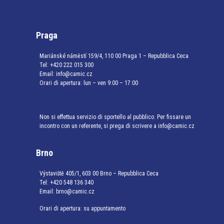
Praga
Mariánské náměstí 159/4, 110 00 Praga 1 – Repubblica Ceca
Tel:
+420 222 015 300
Email:
info@camic.cz
Orari di apertura: lun – ven 9:00 – 17:00
Non si effettua servizio di sportello al pubblico. Per fissare un
incontro con un referente, si prega di scrivere a info@camic.cz
Brno
Výstaviště 405/1, 603 00 Brno – Repubblica Ceca
Tel:
+420 548 136 340
Email:
brno@camic.cz
Orari di apertura: su appuntamento