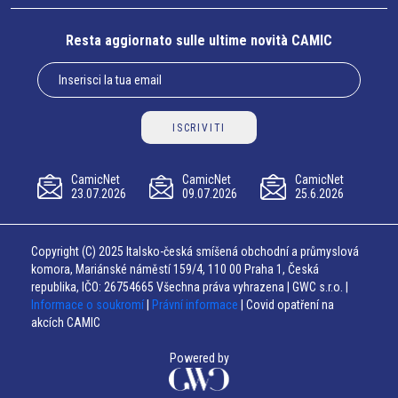
Resta aggiornato sulle ultime novità CAMIC
ISCRIVITI
CamicNet
CamicNet
CamicNet
23.07.2026
09.07.2026
25.6.2026
Copyright (C) 2025 Italsko-česká smíšená obchodní a průmyslová
komora, Mariánské náměstí 159/4, 110 00 Praha 1, Česká
republika, IČO: 26754665 Všechna práva vyhrazena | GWC s.r.o. |
Informace o soukromí
|
Právní informace
| Covid opatření na
akcích CAMIC
Powered by