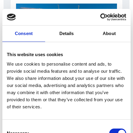
Consent
Details
About
This website uses cookies
We use cookies to personalise content and ads, to
7 Agosto 2026
provide social media features and to analyse our traffic.
Nel primo semestre è aumentata fortemente la
We also share information about your use of our site with
costruzione di nuove abitazioni
our social media, advertising and analytics partners who
may combine it with other information that you’ve
Repubblica Ceca
provided to them or that they’ve collected from your use
of their services.
Consent