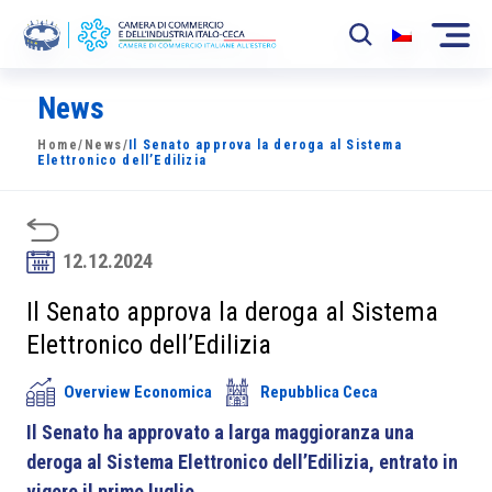
News
La Camera
Home
/
News
/
Il Senato approva la deroga al Sistema
News
Elettronico dell’Edilizia
Eventi
Sviluppo Mercato
12.12.2024
Soci
Il Senato approva la deroga al Sistema
Elettronico dell’Edilizia
Partner
Overview Economica
Repubblica Ceca
Progetti
Il Senato ha approvato a larga maggioranza una
Area riservata
deroga al Sistema Elettronico dell’Edilizia, entrato in
vigore il primo luglio.