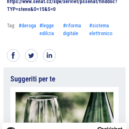
https://www.senat.cz/xqw/xervlet/pssenat/finddoc?
TYP=steno&O=15&S=0
Tag:
#deroga
#legge
#riforma
#sistema
edilizia
digitale
elettronico
Suggeriti per te