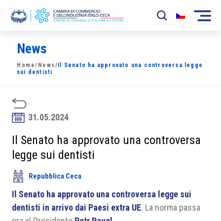
News
La Camera
Home
/
News
/
Il Senato ha approvato una controversa legge
News
sui dentisti
Eventi
Sviluppo Mercato
31.05.2024
Soci
Il Senato ha approvato una controversa
legge sui dentisti
Partner
Repubblica Ceca
Progetti
Il Senato ha approvato una controversa legge sui
Area riservata
dentisti in arrivo dai Paesi extra UE
. La norma passa
ora al Presidente
Petr Pavel
.