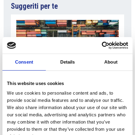
Suggeriti per te
Consent
Details
About
This website uses cookies
6 Agosto 2026
L’interscambio Italia – Repubblica ha superato
We use cookies to personalise content and ads, to
nel primo semestre i dieci miliardi di euro
provide social media features and to analyse our traffic.
We also share information about your use of our site with
Interviste
our social media, advertising and analytics partners who
may combine it with other information that you’ve
Overview Economica
provided to them or that they’ve collected from your use
Repubblica Ceca