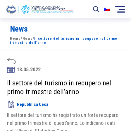
News
La Camera
Home
/
News
/
Il settore del turismo in recupero nel primo
News
trimestre dell’anno
Eventi
Sviluppo Mercato
13.05.2022
Soci
Il settore del turismo in recupero nel
primo trimestre dell’anno
Partner
Repubblica Ceca
Progetti
Il settore del turismo ha registrato un forte recupero
Area riservata
nel primo trimestre di quest’anno. Lo indicano i dati
dell’Ufficio di Statistica Ceco.