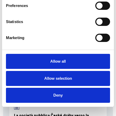
Preferences
Statistics
La Škoda avvia la produzione del suo SUV Peaq
Repubblica Ceca
Marketing
Allow all
Allow selection
Deny
La società pubblica České dráhy verso la