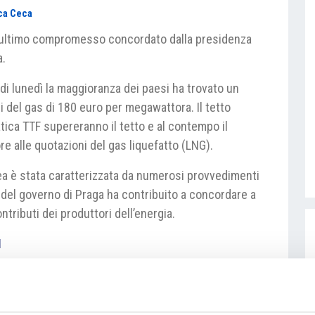
ca Ceca
è l’ultimo compromesso concordato dalla presidenza
a.
a di lunedì la maggioranza dei paesi ha trovato un
 del gas di 180 euro per megawattora. Il tetto
atica TTF supereranno il tetto e al contempo il
e alle quotazioni del gas liquefatto (LNG).
a è stata caratterizzata da numerosi provvedimenti
 del governo di Praga ha contribuito a concordare a
ontributi dei produttori dell’energia.
I
lettrica
#forniture di gas
#Repubblica Ceca