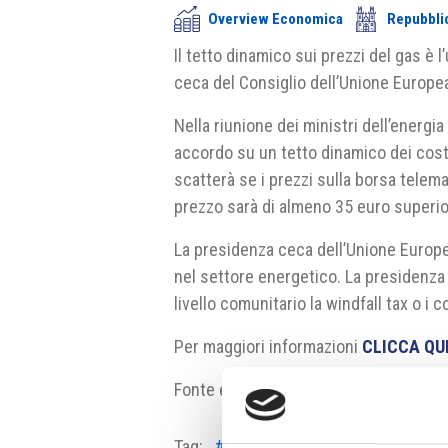
Overview Economica
Repubbli
Il tetto dinamico sui prezzi del gas 
ceca del Consiglio dell’Unione Europe
Nella riunione dei ministri dell’energi
accordo su un tetto dinamico dei costi
scatterà se i prezzi sulla borsa telem
prezzo sarà di almeno 35 euro superior
La presidenza ceca dell’Unione Europe
nel settore energetico. La presidenza
livello comunitario la windfall tax o i c
Per maggiori informazioni
CLICCA QU
Fonte e fonte fotografia:
mpo.cz
Tag:
#aumento dei prezzi
#energia e