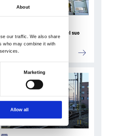
About
La Škoda avvia la produzione del suo
se our traffic. We also share
SUV Peaq
ers who may combine it with
 services.
Repubblica Ceca
Marketing
Allow all