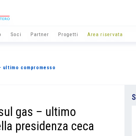
o
Soci
Partner
Progetti
Area riservata
s – ultimo compromesso
S
 sul gas – ultimo
la presidenza ceca