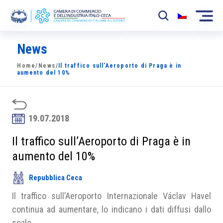
News
La Camera
Home
/
News
/
Il traffico sull’Aeroporto di Praga è in
News
aumento del 10%
Eventi
Sviluppo Mercato
19.07.2018
Soci
Il traffico sull’Aeroporto di Praga è in
aumento del 10%
Partner
Repubblica Ceca
Progetti
Il traffico sull’Aeroporto Internazionale Václav Havel
Area riservata
continua ad aumentare, lo indicano i dati diffusi dallo
scalo.