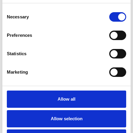
Consent
Necessary
Selection
Preferences
Statistics
Accelera la ripresa dell’industria nel corso del
Marketing
primo semestre
Overview Economica
Repubblica Ceca
Allow all
Allow selection