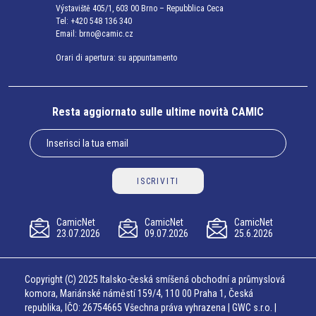
Výstaviště 405/1, 603 00 Brno – Repubblica Ceca
Tel:
+420 548 136 340
Email:
brno@camic.cz
Orari di apertura: su appuntamento
Resta aggiornato sulle ultime novità CAMIC
ISCRIVITI
CamicNet
CamicNet
CamicNet
23.07.2026
09.07.2026
25.6.2026
Copyright (C) 2025 Italsko-česká smíšená obchodní a průmyslová
komora, Mariánské náměstí 159/4, 110 00 Praha 1, Česká
republika, IČO: 26754665 Všechna práva vyhrazena | GWC s.r.o. |