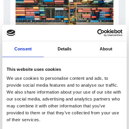
Consent
Details
About
6 Agosto 2026
L’interscambio Italia – Repubblica ha superato
This website uses cookies
nel primo semestre i dieci miliardi di euro
We use cookies to personalise content and ads, to
provide social media features and to analyse our traffic.
Interviste
We also share information about your use of our site with
Overview Economica
our social media, advertising and analytics partners who
may combine it with other information that you’ve
Repubblica Ceca
provided to them or that they’ve collected from your use
of their services.