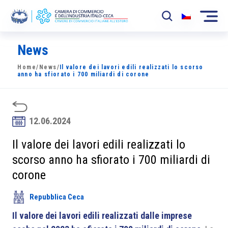
News
La Camera
Home
/
News
/
Il valore dei lavori edili realizzati lo scorso
News
anno ha sfiorato i 700 miliardi di corone
Eventi
Sviluppo Mercato
12.06.2024
Soci
Il valore dei lavori edili realizzati lo
scorso anno ha sfiorato i 700 miliardi di
Partner
corone
Progetti
Repubblica Ceca
Area riservata
Il valore dei lavori edili realizzati dalle imprese