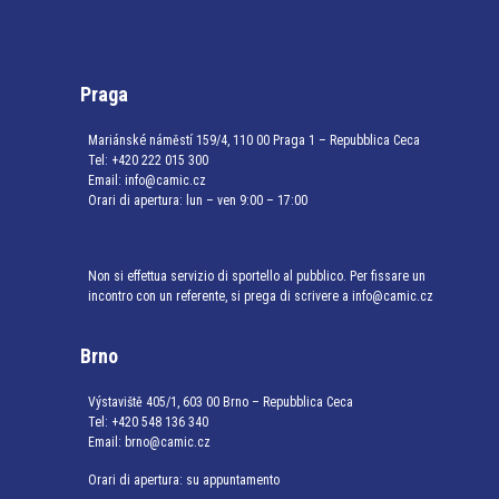
Praga
Mariánské náměstí 159/4, 110 00 Praga 1 – Repubblica Ceca
Tel:
+420 222 015 300
Email:
info@camic.cz
Orari di apertura: lun – ven 9:00 – 17:00
Non si effettua servizio di sportello al pubblico. Per fissare un
incontro con un referente, si prega di scrivere a info@camic.cz
Brno
Výstaviště 405/1, 603 00 Brno – Repubblica Ceca
Tel:
+420 548 136 340
Email:
brno@camic.cz
Orari di apertura: su appuntamento