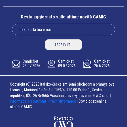
Resta aggiornato sulle ultime novità CAMIC
ISCRIVITI
CamicNet
CamicNet
CamicNet
23.07.2026
09.07.2026
25.6.2026
Copyright (C) 2025 Italsko-česká smíšená obchodní a průmyslová
komora, Mariánské náměstí 159/4, 110 00 Praha 1, Česká
republika, IČO: 26754665 Všechna práva vyhrazena | GWC s.r.o. |
Informace o soukromí
|
Právní informace
| Covid opatření na
akcích CAMIC
Powered by