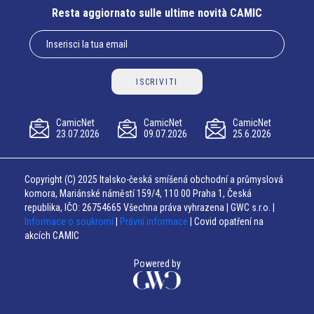
Resta aggiornato sulle ultime novità CAMIC
ISCRIVITI
CamicNet
CamicNet
CamicNet
23.07.2026
09.07.2026
25.6.2026
Copyright (C) 2025 Italsko-česká smíšená obchodní a průmyslová
komora, Mariánské náměstí 159/4, 110 00 Praha 1, Česká
republika, IČO: 26754665 Všechna práva vyhrazena | GWC s.r.o. |
Informace o soukromí
|
Právní informace
| Covid opatření na
akcích CAMIC
Powered by