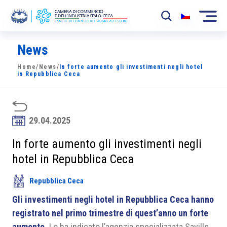
News
La Camera
Home
/
News
/
In forte aumento gli investimenti negli hotel
News
in Repubblica Ceca
Eventi
Sviluppo Mercato
29.04.2025
Soci
In forte aumento gli investimenti negli
hotel in Repubblica Ceca
Partner
Repubblica Ceca
Progetti
Gli investimenti negli hotel in Repubblica Ceca hanno
Area riservata
registrato nel primo trimestre di quest’anno un forte
aumento.
Lo ha indicato l’agenzia specializzata Savills.