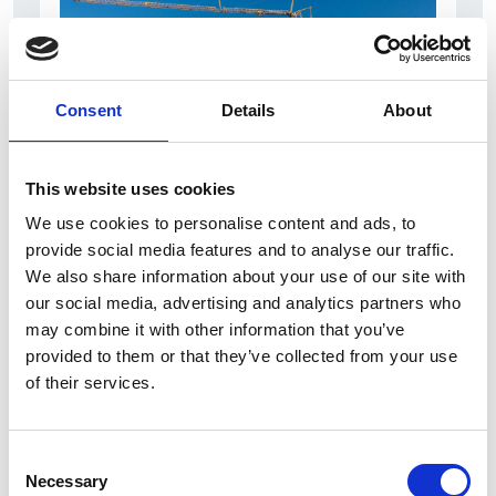
Consent
Details
About
This website uses cookies
7 Agosto 2026
We use cookies to personalise content and ads, to
Nel primo semestre è aumentata fortemente la
provide social media features and to analyse our traffic.
costruzione di nuove abitazioni
We also share information about your use of our site with
our social media, advertising and analytics partners who
Repubblica Ceca
may combine it with other information that you’ve
provided to them or that they’ve collected from your use
of their services.
Consent
Necessary
Selection