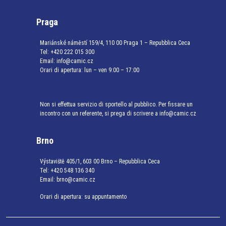
Praga
Mariánské náměstí 159/4, 110 00 Praga 1 – Repubblica Ceca
Tel:
+420 222 015 300
Email:
info@camic.cz
Orari di apertura: lun – ven 9:00 – 17:00
Non si effettua servizio di sportello al pubblico. Per fissare un
incontro con un referente, si prega di scrivere a info@camic.cz
Brno
Výstaviště 405/1, 603 00 Brno – Repubblica Ceca
Tel:
+420 548 136 340
Email:
brno@camic.cz
Orari di apertura: su appuntamento