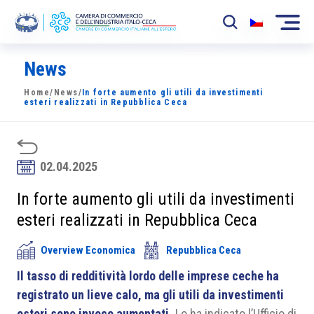
News
La Camera
Home
/
News
/
In forte aumento gli utili da investimenti
News
esteri realizzati in Repubblica Ceca
Eventi
Sviluppo Mercato
02.04.2025
Soci
In forte aumento gli utili da investimenti
esteri realizzati in Repubblica Ceca
Partner
Overview Economica
Repubblica Ceca
Progetti
Il tasso di redditività lordo delle imprese ceche ha
Area riservata
registrato un lieve calo, ma gli utili da investimenti
esteri sono invece aumentati.
Lo ha indicato l’Ufficio di