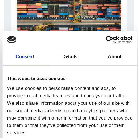
Consent
Details
About
6 Agosto 2026
L’interscambio Italia – Repubblica ha superato
nel primo semestre i dieci miliardi di euro
This website uses cookies
Interviste
We use cookies to personalise content and ads, to
provide social media features and to analyse our traffic.
Overview Economica
We also share information about your use of our site with
Repubblica Ceca
our social media, advertising and analytics partners who
may combine it with other information that you’ve provided
to them or that they’ve collected from your use of their
services.