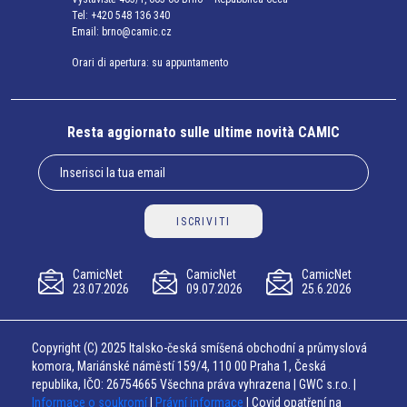
Tel:
+420 548 136 340
Email:
brno@camic.cz
Orari di apertura: su appuntamento
Resta aggiornato sulle ultime novità CAMIC
ISCRIVITI
CamicNet
CamicNet
CamicNet
23.07.2026
09.07.2026
25.6.2026
Copyright (C) 2025 Italsko-česká smíšená obchodní a průmyslová
komora, Mariánské náměstí 159/4, 110 00 Praha 1, Česká
republika, IČO: 26754665 Všechna práva vyhrazena | GWC s.r.o. |
Informace o soukromí
|
Právní informace
| Covid opatření na