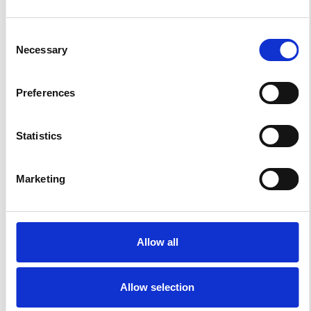
Consent
Necessary
Selection
Preferences
Statistics
Accelera la ripresa dell’industria nel corso del
primo semestre
Marketing
Overview Economica
Repubblica Ceca
Allow all
Allow selection