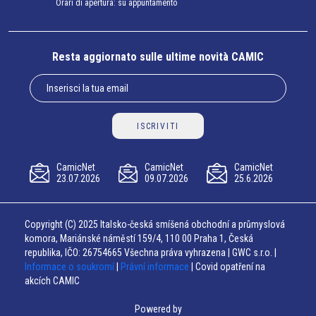
Orari di apertura: su appuntamento
Resta aggiornato sulle ultime novità CAMIC
ISCRIVITI
CamicNet
CamicNet
CamicNet
23.07.2026
09.07.2026
25.6.2026
Copyright (C) 2025 Italsko-česká smíšená obchodní a průmyslová
komora, Mariánské náměstí 159/4, 110 00 Praha 1, Česká
republika, IČO: 26754665 Všechna práva vyhrazena | GWC s.r.o. |
Informace o soukromí
|
Právní informace
| Covid opatření na
akcích CAMIC
Powered by