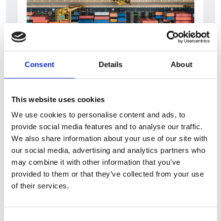
6 Agosto 2026
Consent
Details
About
L’interscambio Italia – Repubblica ha superato
nel primo semestre i dieci miliardi di euro
This website uses cookies
Interviste
We use cookies to personalise content and ads, to
provide social media features and to analyse our traffic.
Overview Economica
We also share information about your use of our site with
Repubblica Ceca
our social media, advertising and analytics partners who
may combine it with other information that you’ve
provided to them or that they’ve collected from your use
of their services.
Consent