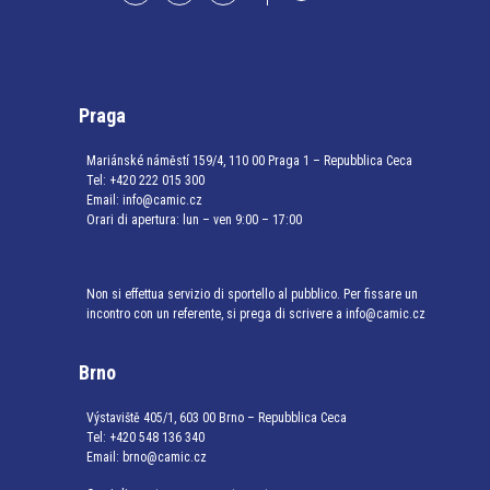
Praga
Mariánské náměstí 159/4, 110 00 Praga 1 – Repubblica Ceca
Tel:
+420 222 015 300
Email:
info@camic.cz
Orari di apertura: lun – ven 9:00 – 17:00
Non si effettua servizio di sportello al pubblico. Per fissare un
incontro con un referente, si prega di scrivere a info@camic.cz
Brno
Výstaviště 405/1, 603 00 Brno – Repubblica Ceca
Tel:
+420 548 136 340
Email:
brno@camic.cz