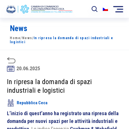
News
La Camera
Home
/
News
/
In ripresa la domanda di spazi industriali e
News
logistici
Eventi
Sviluppo Mercato
20.06.2025
Soci
In ripresa la domanda di spazi
industriali e logistici
Partner
Repubblica Ceca
Progetti
L’inizio di quest’anno ha registrato una ripresa della
Area riservata
domanda per nuovi spazi per le attività industriali e
produttive
. Lo indica l’agenzia
Cushman & Wakefield
.