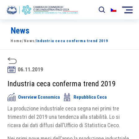
News
La Camera
Home
/
News
/
Industria ceca conferma trend 2019
News
Eventi
06.11.2019
Sviluppo Mercato
Industria ceca conferma trend 2019
Soci
Overview Economica
Repubblica Ceca
Partner
La produzione industriale ceca segna nei primi tre
Progetti
trimestri del 2019 una tendenza alla stabilità. Lo si
ricava dai dati diffusi dall’Ufficio di Statistica Ceco.
Area riservata
Nei primi nove mesi dell’anno la produzione industriale