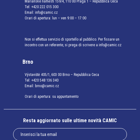
Mariánské náměstí 159/4, 110 00 Praga 1 – Repubblica Ceca
Tel:
+420 222 015 300
Email:
info@camic.cz
Orari di apertura: lun – ven 9:00 – 17:00
Non si effettua servizio di sportello al pubblico. Per fissare un
incontro con un referente, si prega di scrivere a info@camic.cz
Brno
Výstaviště 405/1, 603 00 Brno – Repubblica Ceca
Tel:
+420 548 136 340
Email:
brno@camic.cz
Orari di apertura: su appuntamento
Resta aggiornato sulle ultime novità CAMIC