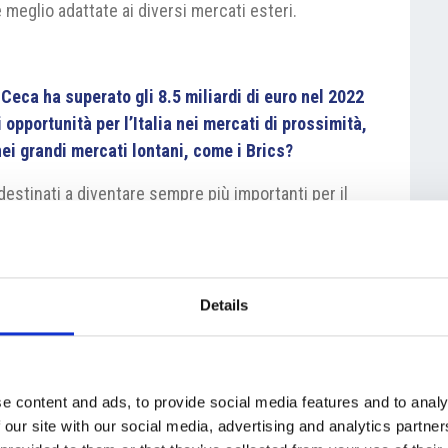
 meglio adattate ai diversi mercati esteri.
 Ceca ha superato gli 8.5 miliardi di euro nel 2022
opportunità per l’Italia nei mercati di prossimità,
ei grandi mercati lontani, come i Brics?
destinati a diventare sempre più importanti per il
sempio, l’Italia esporta più in Austria che in Cina e
 altri Paesi come il Nord America, sono in costante
stro interesse favorire, non solo un incremento dei
usso maggiore di investimenti produttivi nei due
Details
lussi turistici, che sono già molto positivi, ma che
zazione dei punti di forza dei due Paesi.
e content and ads, to provide social media features and to analy
 our site with our social media, advertising and analytics partn
tria europea è la riduzione dell’impatto