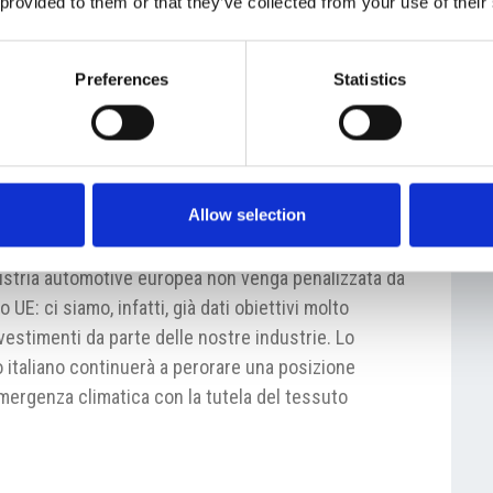
 provided to them or that they’ve collected from your use of their
’esigenza di attrazione di nuovi investimenti nel
lle produzioni attuali?
Preferences
Statistics
rito nei Consigli Competitività a Bruxelles che la
rsi a danno dei processi produttivi europei. Quello
 sostenibile, ma dobbiamo far comprendere ai
 va vinta ad armi pari (il c.d. “level playing field”) e
Allow selection
duttivi e sociali di Paesi non in linea con le misure
aducono in una concorrenza sleale nei nostri
ndustria automotive europea non venga penalizzata da
 UE: ci siamo, infatti, già dati obiettivi molto
estimenti da parte delle nostre industrie. Lo
no italiano continuerà a perorare una posizione
’emergenza climatica con la tutela del tessuto