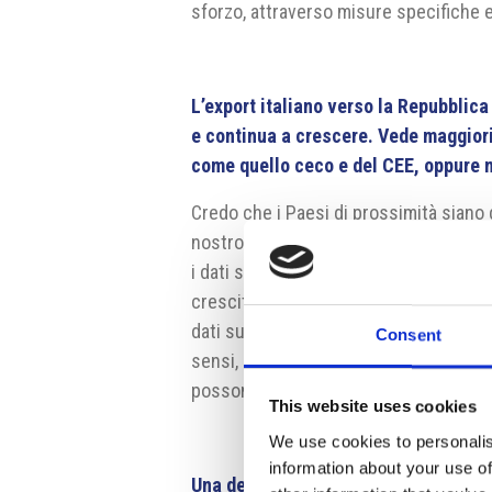
sforzo, attraverso misure specifiche e
L’export italiano verso la Repubblica
e continua a crescere. Vede maggiori 
come quello ceco e del CEE, oppure n
Credo che i Paesi di prossimità siano 
nostro commercio estero. Già oggi, ad e
i dati sull’interscambio con l’UE e con
crescita. Con la Repubblica Ceca è no
dati sull’interscambio, ma anche un fl
Consent
sensi, senza trascurare l’apporto dei f
possono crescere attraverso la valoriz
This website uses cookies
We use cookies to personalis
information about your use of
Una delle principali sfide per l’indus