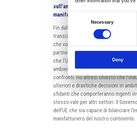
other information that you’ve
sull’ambiente. Come si bilancia con l
manifatturiero e col mantenimento de
Consent
Necessary
Selection
Fin dall’inizio del mio mandato ho chia
transizione climatica non può realizza
che vogliamo è un mondo più pulito e
partner esteri extra-UE che questa sfida
Deny
che l’UE non può tollerare standard pro
ambientali adottate dall’UE, che si tr
confronti. Ho altresì chiesto che l’i
ulteriori e drastiche decisioni in ambito
sfidanti che comporteranno ingenti inv
stesso vale per altri settori. Il Gover
dell’UE che sia capace di bilanciare l
manifatturiero del nostro continente.