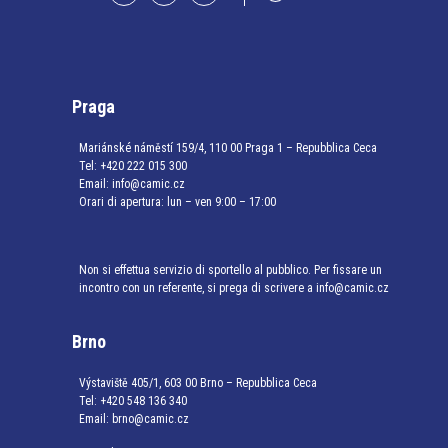
Praga
Mariánské náměstí 159/4, 110 00 Praga 1 – Repubblica Ceca
Tel:
+420 222 015 300
Email:
info@camic.cz
Orari di apertura: lun – ven 9:00 – 17:00
Non si effettua servizio di sportello al pubblico. Per fissare un
incontro con un referente, si prega di scrivere a info@camic.cz
Brno
Výstaviště 405/1, 603 00 Brno – Repubblica Ceca
Tel:
+420 548 136 340
Email:
brno@camic.cz