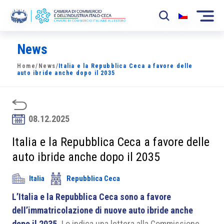
News
La Camera
Home
/
News
/
Italia e la Repubblica Ceca a favore delle
News
auto ibride anche dopo il 2035
Eventi
Sviluppo Mercato
08.12.2025
Soci
Italia e la Repubblica Ceca a favore delle
auto ibride anche dopo il 2035
Partner
Italia
Repubblica Ceca
Progetti
L’Italia e la Repubblica Ceca sono a favore
Area riservata
dell’immatricolazione di nuove auto ibride anche
dopo il 2035.
Lo indica una lettera alla Commissione