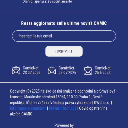
Orari di apertura: su appuntamento
Resta aggiornato sulle ultime novità CAMIC
ISCRIVITI
CamicNet
CamicNet
CamicNet
23.07.2026
09.07.2026
25.6.2026
Copyright (C) 2025 Italsko-česká smíšená obchodní a průmyslová
komora, Mariánské náměstí 159/4, 110 00 Praha 1, Česká
republika, IČO: 26754665 Všechna práva vyhrazena | GWC s.r.o. |
Informace o soukromí
|
Právní informace
| Covid opatření na
akcích CAMIC
Powered by