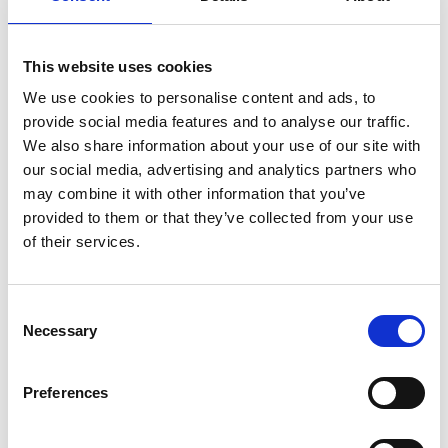
Nel primo semestre è aumentata fortemente la
costruzione di nuove abitazioni
This website uses cookies
Repubblica Ceca
We use cookies to personalise content and ads, to
provide social media features and to analyse our traffic.
We also share information about your use of our site with
our social media, advertising and analytics partners who
may combine it with other information that you’ve
provided to them or that they’ve collected from your use
of their services.
Consent
Necessary
Selection
La Škoda avvia la produzione del suo SUV Peaq
Preferences
Repubblica Ceca