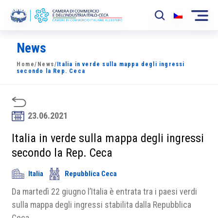
News
La Camera
Home
/
News
/
Italia in verde sulla mappa degli ingressi
News
secondo la Rep. Ceca
Eventi
Sviluppo Mercato
23.06.2021
Soci
Italia in verde sulla mappa degli ingressi
secondo la Rep. Ceca
Partner
Italia
Repubblica Ceca
Progetti
Da martedì 22 giugno l’Italia è entrata tra i paesi verdi
Area riservata
sulla mappa degli ingressi stabilita dalla Repubblica
Ceca.