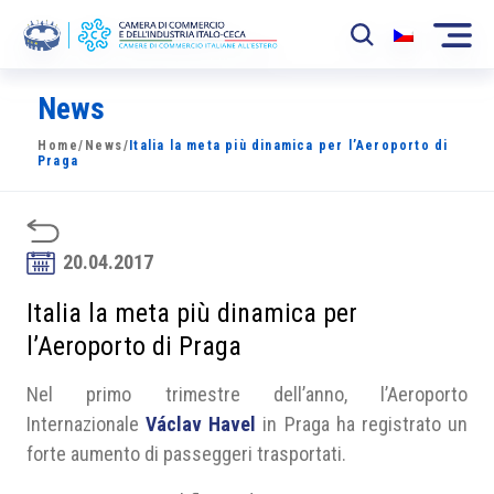
News
La Camera
Home
/
News
/
Italia la meta più dinamica per l’Aeroporto di
News
Praga
Eventi
Sviluppo Mercato
20.04.2017
Soci
Italia la meta più dinamica per
l’Aeroporto di Praga
Partner
Nel primo trimestre dell’anno, l’Aeroporto
Progetti
Internazionale
Václav Havel
in Praga ha registrato un
forte aumento di passeggeri trasportati.
Area riservata