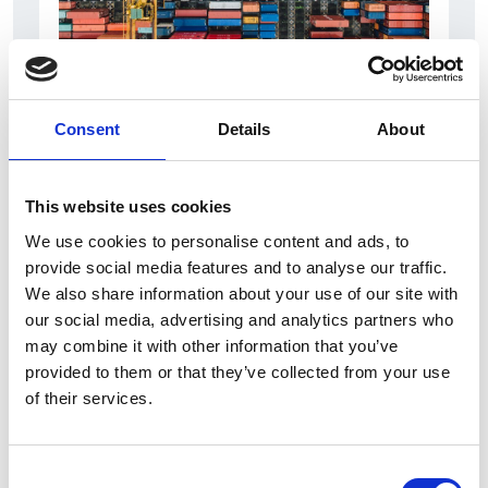
6 Agosto 2026
Consent
Details
About
L’interscambio Italia – Repubblica ha superato
nel primo semestre i dieci miliardi di euro
This website uses cookies
Interviste
We use cookies to personalise content and ads, to
Overview Economica
provide social media features and to analyse our traffic.
We also share information about your use of our site with
Repubblica Ceca
our social media, advertising and analytics partners who
may combine it with other information that you’ve
provided to them or that they’ve collected from your use
of their services.
Consent