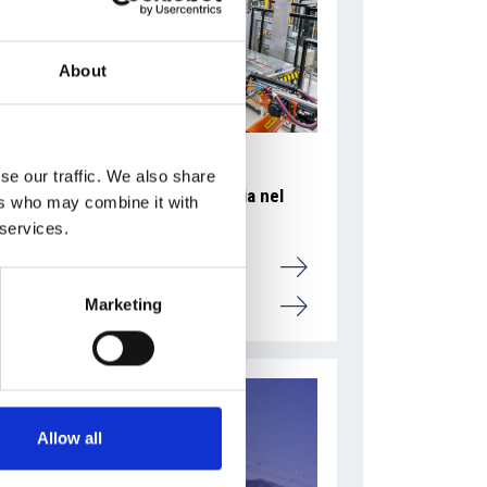
About
se our traffic. We also share
Accelera la ripresa dell’industria nel
ers who may combine it with
corso del primo semestre
 services.
Overview Economica
Marketing
Repubblica Ceca
Allow all