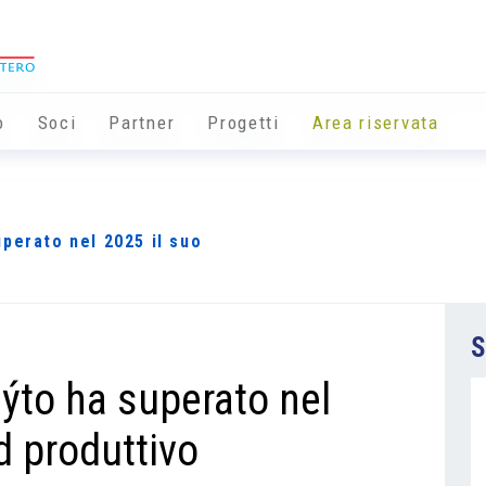
o
Soci
Partner
Progetti
Area riservata
perato nel 2025 il suo
S
ýto ha superato nel
d produttivo