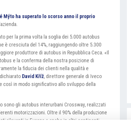
é Mýto ha superato lo scorso anno il proprio
’azienda.
to per la prima volta la soglia dei 5.000 autobus
one è cresciuta del 14%, raggiungendo oltre 5.300
maggiore produttore di autobus in Repubblica Ceca. «Il
tobus e la conferma della nostra posizione di
amente la fiducia dei clienti nella qualità e
a dichiarato
David Kříž
, direttore generale di Iveco
 così in modo significativo allo sviluppo della
to sono gli autobus interurbani Crossway, realizzati
ferenti motorizzazioni. Oltre il 90% della produzione
ati rilevanti in Europa e anche in altri continenti.