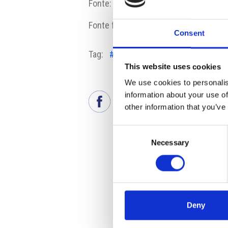
Fonte:
www.dnoviny.cz
Fonte fotografia: Iveco Czech Republi
Consent
Tag:
#automotive
#export
#industr
This website uses cookies
We use cookies to personalis
information about your use of
other information that you’ve
Consent
Necessary
Selection
Deny