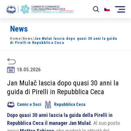
News
La Camera
Home
/
News
/
Jan Mulač lascia dopo quasi 30 anni la guida
News
di Pirelli in Repubblica Ceca
Eventi
Sviluppo Mercato
18.05.2026
Soci
Jan Mulač lascia dopo quasi 30 anni la
guida di Pirelli in Repubblica Ceca
Partner
Camic e Soci
Repubblica Ceca
Progetti
Dopo quasi 30 anni lascia la guida della Pirelli in
Area riservata
Repubblica Ceca il manager Jan Mulač
. Al suo posto
arriva
Matteo Schiavo
, che guiderà le attività del