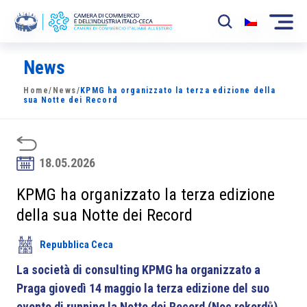
News
La Camera
Home
/
News
/
KPMG ha organizzato la terza edizione della
News
sua Notte dei Record
Eventi
Sviluppo Mercato
18.05.2026
Soci
KPMG ha organizzato la terza edizione
della sua Notte dei Record
Partner
Repubblica Ceca
Progetti
La società di consulting KPMG ha organizzato a
Area riservata
Praga giovedì 14 maggio la terza edizione del suo
evento di running la Notte dei Record (Noc
rekordů).