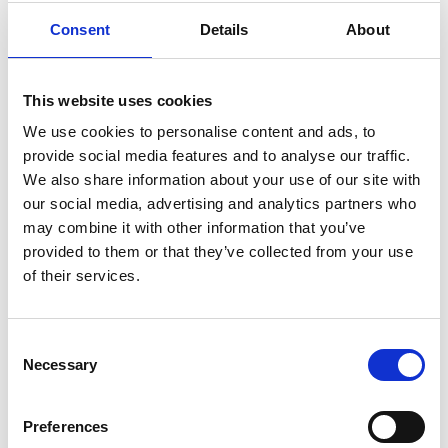
Consent
Details
About
7 Agosto 2026
Nel primo semestre è aumentata fortemente la
This website uses cookies
costruzione di nuove abitazioni
We use cookies to personalise content and ads, to
Repubblica Ceca
provide social media features and to analyse our traffic.
We also share information about your use of our site with
our social media, advertising and analytics partners who
may combine it with other information that you’ve
provided to them or that they’ve collected from your use
of their services.
Consent
Necessary
Selection
Preferences