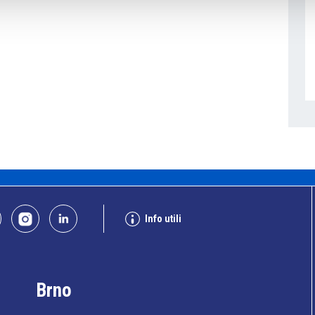
Info utili
Brno