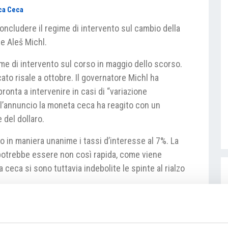
ca Ceca
oncludere il regime di intervento sul cambio della
e Aleš Michl.
ime di intervento sul corso in maggio dello scorso.
ato risale a ottobre. Il governatore Michl ha
onta a intervenire in casi di “variazione
ll’annuncio la moneta ceca ha reagito con un
 del dollaro.
 in maniera unanime i tassi d’interesse al 7%. La
 potrebbe essere non così rapida, come viene
ceca si sono tuttavia indebolite le spinte al rialzo
cnb.cz/cs/menova-politika/br-zapisy-z-
-CNB-1691074800000/?tab=statement