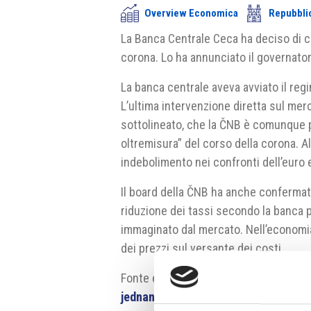
Overview Economica
Repubbli
La Banca Centrale Ceca ha deciso di c
corona. Lo ha annunciato il governator
La banca centrale aveva avviato il reg
L’ultima intervenzione diretta sul merc
sottolineato, che la ČNB è comunque pr
oltremisura” del corso della corona. A
indebolimento nei confronti dell’euro e
Il board della ČNB ha anche confermato
riduzione dei tassi secondo la banca
immaginato dal mercato. Nell’economia 
dei prezzi sul versante dei costi.
Fonte e fonte fotografia:
https://www.
jednani/Rozhodnuti-bankovni-rady