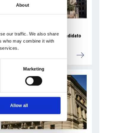
About
se our traffic. We also share
Ano 2011 schiera un nuovo candidato
ers who may combine it with
sindaco a Praga
 services.
Repubblica Ceca
Marketing
Allow all