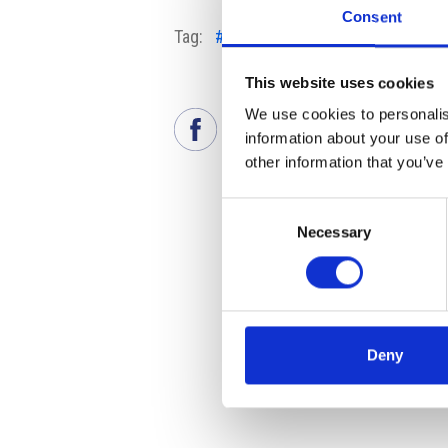
Consent
Tag:
#Banca Centrale Ceca
#corona
This website uses cookies
We use cookies to personalis
information about your use of
other information that you’ve
Consent
Necessary
Selection
Deny