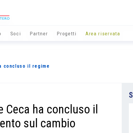
o
Soci
Partner
Progetti
Area riservata
a concluso il regime
S
e Ceca ha concluso il
vento sul cambio