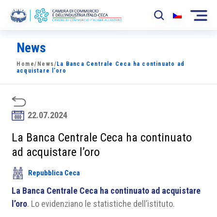
News
La Camera
Home
/
News
/
La Banca Centrale Ceca ha continuato ad
News
acquistare l’oro
Eventi
Sviluppo Mercato
22.07.2024
Soci
La Banca Centrale Ceca ha continuato
ad acquistare l’oro
Partner
Repubblica Ceca
Progetti
La Banca Centrale Ceca ha continuato ad acquistare
Area riservata
l’oro
. Lo evidenziano le statistiche dell’istituto.