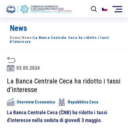
News
La Camera
Home
/
News
/
La Banca Centrale Ceca ha ridotto i tassi
News
d’interesse
Eventi
Sviluppo Mercato
03.05.2024
Soci
La Banca Centrale Ceca ha ridotto i tassi
d’interesse
Partner
Overview Economica
Repubblica Ceca
Progetti
La Banca Centrale Ceca (ČNB) ha ridotto i tassi
Area riservata
d’interesse nella seduta di giovedì 3 maggio.