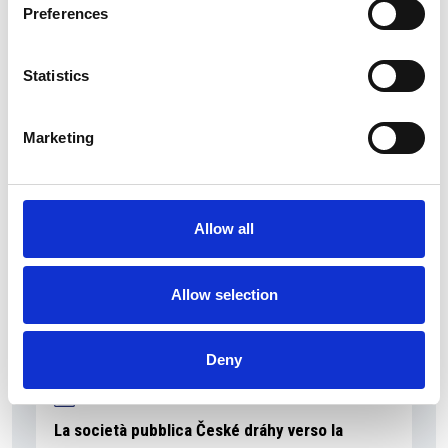
Preferences
Statistics
La Škoda avvia la produzione del suo SUV Peaq
Repubblica Ceca
Marketing
Allow all
Allow selection
Deny
La società pubblica České dráhy verso la