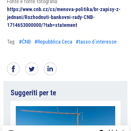
Fonte e fonte fotografia:
https://www.cnb.cz/cs/menova-politika/br-zapisy-z-
jednani/Rozhodnuti-bankovni-rady-CNB-
1714653000000/?tab=statement
Tag:
#ČNB
#Repubblica Ceca
#tasso d´interesse
Suggeriti per te