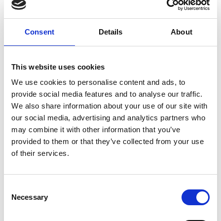
Consent
Details
About
7 Agosto 2026
This website uses cookies
Nel primo semestre è aumentata fortemente la
We use cookies to personalise content and ads, to
costruzione di nuove abitazioni
provide social media features and to analyse our traffic.
We also share information about your use of our site with
Repubblica Ceca
our social media, advertising and analytics partners who
may combine it with other information that you’ve
provided to them or that they’ve collected from your use
of their services.
Consent
Necessary
Selection