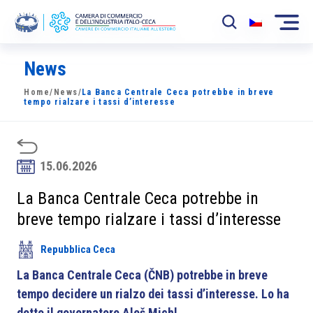
News
La Camera
Home
/
News
/
La Banca Centrale Ceca potrebbe in breve
News
tempo rialzare i tassi d’interesse
Eventi
Sviluppo Mercato
15.06.2026
Soci
La Banca Centrale Ceca potrebbe in
breve tempo rialzare i tassi d’interesse
Partner
Repubblica Ceca
Progetti
La Banca Centrale Ceca (ČNB) potrebbe in breve
Area riservata
tempo decidere un rialzo dei tassi d’interesse. Lo ha
detto il governatore Aleš Michl.