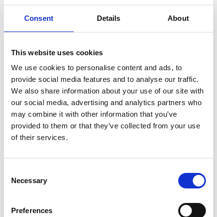
Consent
Details
About
7 Agosto 2026
Nel primo semestre è aumentata fortemente la
This website uses cookies
costruzione di nuove abitazioni
We use cookies to personalise content and ads, to
provide social media features and to analyse our traffic.
Repubblica Ceca
We also share information about your use of our site with
our social media, advertising and analytics partners who
may combine it with other information that you’ve
provided to them or that they’ve collected from your use
of their services.
Consent
Necessary
Selection
Preferences