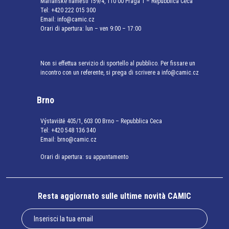
Mariánské náměstí 159/4, 110 00 Praga 1 – Repubblica Ceca
Tel:
+420 222 015 300
Email:
info@camic.cz
Orari di apertura: lun – ven 9:00 – 17:00
Non si effettua servizio di sportello al pubblico. Per fissare un
incontro con un referente, si prega di scrivere a info@camic.cz
Brno
Výstaviště 405/1, 603 00 Brno – Repubblica Ceca
Tel:
+420 548 136 340
Email:
brno@camic.cz
Orari di apertura: su appuntamento
Resta aggiornato sulle ultime novità CAMIC