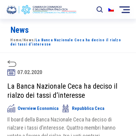
News
La Camera
Home
/
News
/
La Banca Nazionale Ceca ha deciso il rialzo
News
dei tassi d’interesse
Eventi
Sviluppo Mercato
07.02.2020
Soci
La Banca Nazionale Ceca ha deciso il
rialzo dei tassi d’interesse
Partner
Overview Economica
Repubblica Ceca
Progetti
Il board della Banca Nazionale Ceca ha deciso di
Area riservata
rialzare i tassi d’interesse. Quattro membri hanno
votato a favore del rialzo, tre i voti contrari.