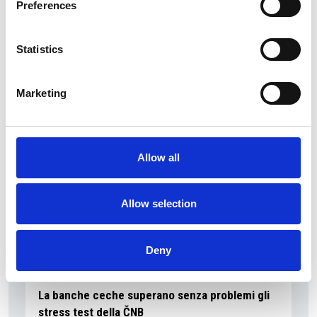
Preferences
Ano 2011 schiera un nuovo candidato sindaco
a Praga
Statistics
Repubblica Ceca
Marketing
Allow all
Allow selection
Deny
La banche ceche superano senza problemi gli
stress test della ČNB