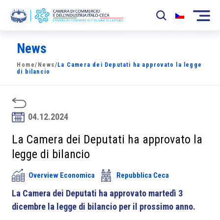
News
La Camera
Home
/
News
/
La Camera dei Deputati ha approvato la legge
News
di bilancio
Eventi
Sviluppo Mercato
04.12.2024
Soci
La Camera dei Deputati ha approvato la
legge di bilancio
Partner
Overview Economica
Repubblica Ceca
Progetti
La Camera dei Deputati ha approvato martedì 3
Area riservata
dicembre la legge di bilancio per il prossimo anno.