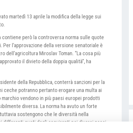
to martedì 13 aprile la modifica della legge sui
to.
n contiene però la controversa norma sulle quote
i. Per l’approvazione della versione senatoriale è
tro dell’agricoltura Miroslav Toman. “La cosa più
pprovato il divieto della doppia qualità”, ha
sidente della Repubblica, conterrà sanzioni per la
oni ceche potranno pertanto erogare una multa ai
 marchio vendono in più paesi europei prodotti
ibilmente diversa. La norma ha avuto un forte
tuttavia sostengono che le diversità nella
ifferenti gusti degli acquirenti nei diversi paesi