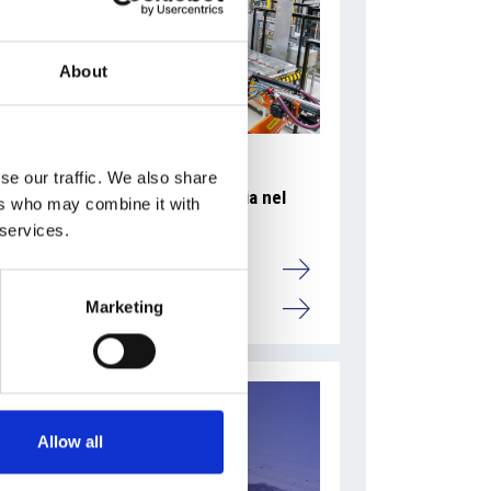
About
se our traffic. We also share
Accelera la ripresa dell’industria nel
ers who may combine it with
corso del primo semestre
 services.
Overview Economica
Marketing
Repubblica Ceca
Allow all