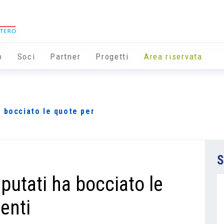
o
Soci
Partner
Progetti
Area riservata
 bocciato le quote per
S
putati ha bocciato le
menti