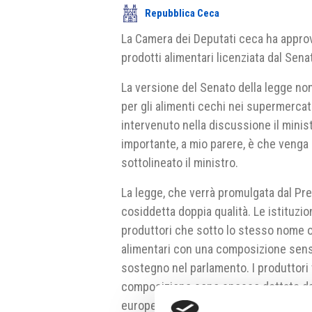
Repubblica Ceca
La Camera dei Deputati ceca ha approva
prodotti alimentari licenziata dal Sena
La versione del Senato della legge no
per gli alimenti cechi nei supermercat
intervenuto nella discussione il minis
importante, a mio parere, è che venga a
sottolineato il ministro.
La legge, che verrà promulgata dal Pre
cosiddetta doppia qualità. Le istituzi
produttori che sotto lo stesso nome o
alimentari con una composizione sens
sostegno nel parlamento. I produttori 
composizione sono spesso dettate dai d
europei.