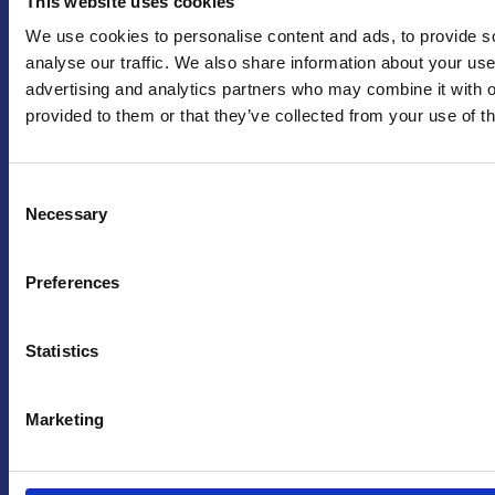
This website uses cookies
We use cookies to personalise content and ads, to provide s
Info utili
analyse our traffic. We also share information about your use 
advertising and analytics partners who may combine it with o
provided to them or that they’ve collected from your use of th
Praga
Consent
Necessary
Selection
Mariánské náměstí 159/4, 110 00 Praga 1 – Repubblica Ceca
Tel:
+420 222 015 300
Email:
info@camic.cz
Preferences
Orari di apertura: lun – ven 9:00 – 17:00
Statistics
Non si effettua servizio di sportello al pubblico. Per fissare un
incontro con un referente, si prega di scrivere a info@camic.cz
Marketing
Brno
Výstaviště 405/1, 603 00 Brno – Repubblica Ceca