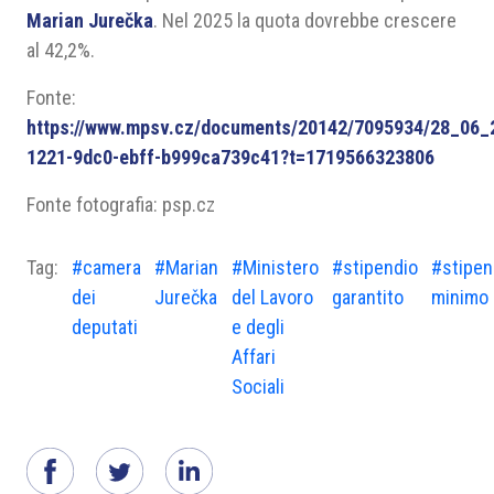
Marian Jurečka
. Nel 2025 la quota dovrebbe crescere
al 42,2%.
Fonte:
https://www.mpsv.cz/documents/20142/7095934/28_06_
1221-9dc0-ebff-b999ca739c41?t=1719566323806
Fonte fotografia: psp.cz
Tag:
#camera
#Marian
#Ministero
#stipendio
#stipen
dei
Jurečka
del Lavoro
garantito
minimo
deputati
e degli
Affari
Sociali