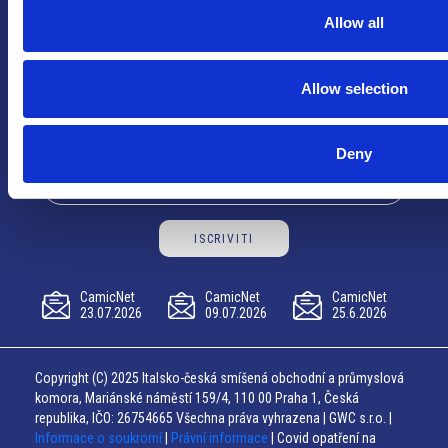
Tel:
+420 548 136 340
Allow all
Email:
brno@camic.cz
Orari di apertura: su appuntamento
Allow selection
Resta aggiornato sulle ultime novità CAMIC
Deny
ISCRIVITI
CamicNet
CamicNet
CamicNet
23.07.2026
09.07.2026
25.6.2026
Copyright (C) 2025 Italsko-česká smíšená obchodní a průmyslová
komora, Mariánské náměstí 159/4, 110 00 Praha 1, Česká
republika, IČO: 26754665 Všechna práva vyhrazena | GWC s.r.o. |
Informace o soukromí
|
Právní informace
| Covid opatření na