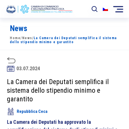
News
La Camera
Home
/
News
/
La Camera dei Deputati semplifica il sistema
News
dello stipendio minimo e garantito
Eventi
Sviluppo Mercato
03.07.2024
Soci
La Camera dei Deputati semplifica il
sistema dello stipendio minimo e
Partner
garantito
Progetti
Repubblica Ceca
Area riservata
La Camera dei Deputati ha approvato la