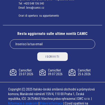
Tel:
+420 548 136 340
Email:
brno@camic.cz
Orari di apertura: su appuntamento
Resta aggiornato sulle ultime novità CAMIC
ISCRIVITI
CamicNet
CamicNet
CamicNet
23.07.2026
09.07.2026
25.6.2026
Copyright (C) 2025 Italsko-česká smíšená obchodní a průmyslová
komora, Mariánské náměstí 159/4, 110 00 Praha 1, Česká
republika, IČO: 26754665 Všechna práva vyhrazena | GWC s.r.o. |
Informace o soukromí
|
Právní informace
| Covid opatření na