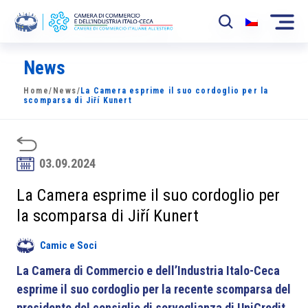
News
La Camera
Home
/
News
/
La Camera esprime il suo cordoglio per la
News
scomparsa di Jiří Kunert
Eventi
Sviluppo Mercato
03.09.2024
Soci
La Camera esprime il suo cordoglio per
la scomparsa di Jiří Kunert
Partner
Camic e Soci
Progetti
La Camera di Commercio e dell’Industria Italo-Ceca
Area riservata
esprime il suo cordoglio per la recente scomparsa del
presidente del consiglio di sorveglianza di UniCredit