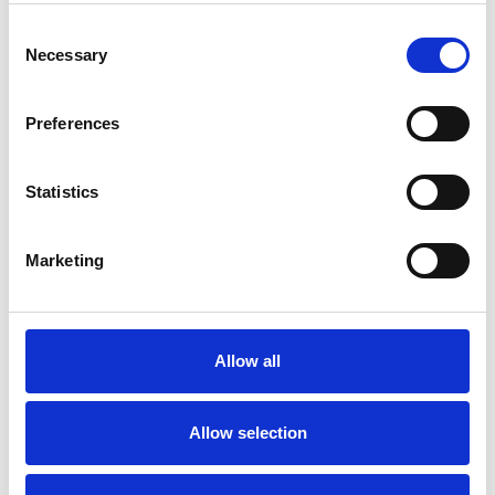
Consent
Necessary
Selection
Preferences
La crescita dell’economia ceca ha raggiunto il
due percento
Statistics
Camic e Soci
Marketing
Overview Economica
Repubblica Ceca
Allow all
Allow selection