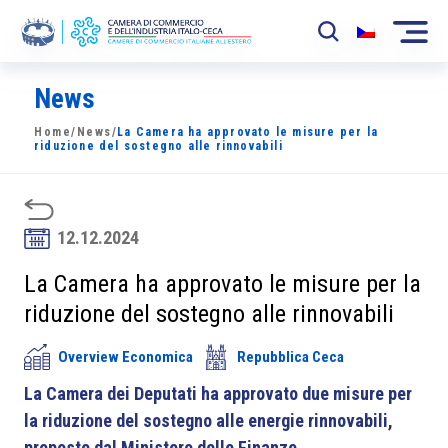
News
La Camera
Home
/
News
/
La Camera ha approvato le misure per la
News
riduzione del sostegno alle rinnovabili
Eventi
Sviluppo Mercato
12.12.2024
Soci
La Camera ha approvato le misure per la
riduzione del sostegno alle rinnovabili
Partner
Overview Economica
Repubblica Ceca
Progetti
La Camera dei Deputati ha approvato due misure per
Area riservata
la riduzione del sostegno alle energie rinnovabili,
proposte dal Ministero delle Finanze.