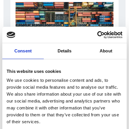
Consent
Details
About
6 Agosto 2026
L’interscambio Italia – Repubblica ha superato
This website uses cookies
nel primo semestre i dieci miliardi di euro
We use cookies to personalise content and ads, to
provide social media features and to analyse our traffic.
Interviste
We also share information about your use of our site with
Overview Economica
our social media, advertising and analytics partners who
may combine it with other information that you’ve
Repubblica Ceca
provided to them or that they’ve collected from your use
of their services.