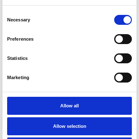
Consent
Necessary
Selection
Preferences
Statistics
Accelera la ripresa dell’industria nel corso del
Marketing
primo semestre
Overview Economica
Allow all
Repubblica Ceca
Allow selection