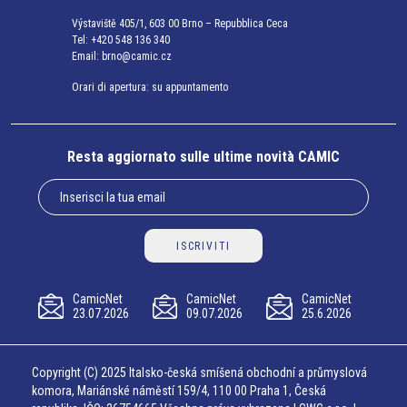
Výstaviště 405/1, 603 00 Brno – Repubblica Ceca
Tel:
+420 548 136 340
Email:
brno@camic.cz
Orari di apertura: su appuntamento
Resta aggiornato sulle ultime novità CAMIC
ISCRIVITI
CamicNet
CamicNet
CamicNet
23.07.2026
09.07.2026
25.6.2026
Copyright (C) 2025 Italsko-česká smíšená obchodní a průmyslová
komora, Mariánské náměstí 159/4, 110 00 Praha 1, Česká