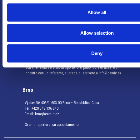
Allow all
Praga
Mariánské náměstí 159/4, 110 00 Praga 1 – Repubblica Ceca
Allow selection
Tel:
+420 222 015 300
Email:
info@camic.cz
Orari di apertura: lun – ven 9:00 – 17:00
Deny
Non si effettua servizio di sportello al pubblico. Per fissare un
incontro con un referente, si prega di scrivere a info@camic.cz
Brno
Výstaviště 405/1, 603 00 Brno – Repubblica Ceca
Tel:
+420 548 136 340
Email:
brno@camic.cz
Orari di apertura: su appuntamento