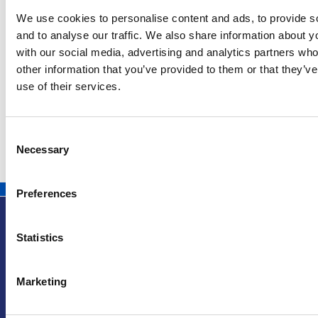
We use cookies to personalise content and ads, to provide s
7 Agosto 2026
and to analyse our traffic. We also share information about yo
Nel primo semestre è aumentata fortemente la
with our social media, advertising and analytics partners wh
costruzione di nuove abitazioni
other information that you’ve provided to them or that they’v
use of their services.
Repubblica Ceca
Consent
Necessary
Selection
Preferences
Statistics
Info utili
Marketing