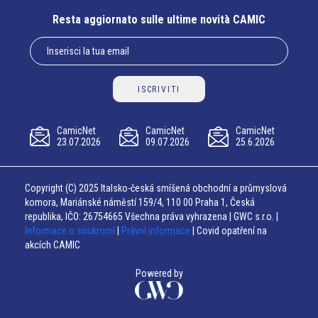
Resta aggiornato sulle ultime novità CAMIC
ISCRIVITI
CamicNet
CamicNet
CamicNet
23.07.2026
09.07.2026
25.6.2026
Copyright (C) 2025 Italsko-česká smíšená obchodní a průmyslová
komora, Mariánské náměstí 159/4, 110 00 Praha 1, Česká
republika, IČO: 26754665 Všechna práva vyhrazena | GWC s.r.o. |
Informace o soukromí
|
Právní informace
| Covid opatření na
akcích CAMIC
Powered by