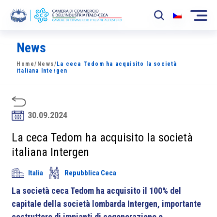
News
La Camera
Home
/
News
/
La ceca Tedom ha acquisito la società
News
italiana Intergen
Eventi
Sviluppo Mercato
30.09.2024
Soci
La ceca Tedom ha acquisito la società
italiana Intergen
Partner
Italia
Repubblica Ceca
Progetti
La società ceca Tedom ha acquisito il 100% del
Area riservata
capitale della società lombarda Intergen, importante
costruttore di impianti di cogenerazione e