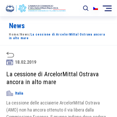
News
La Camera
Home
/
News
/
La cessione di ArcelorMittal Ostrava ancora
News
in alto mare
Eventi
Sviluppo Mercato
18.02.2019
Soci
La cessione di ArcelorMittal Ostrava
ancora in alto mare
Partner
Italia
Progetti
La cessione delle acciaierie ArcelorMittal Ostrava
Area riservata
(AMO) non ha ancora ottenuto il via libera dalla
Commissione Europea. Il gruppo indiano deve cedere