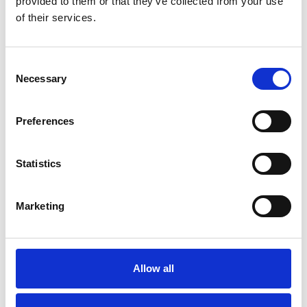
provided to them or that they’ve collected from your use
Italia
of their services.
Consent
Necessary
Selection
Preferences
Statistics
31 Luglio 2026
Marketing
L’industriale ceco Michal Strnad acquisisce il
14% di Pirelli
Camic e Soci
Allow all
Italia