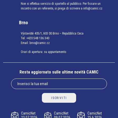
Non si effettua servizio di sportello al pubblico. Per fissare un
incontro con un referente, si prega di scrivere a info@camic.cz
Brno
Výstaviště 405/1, 603 00 Brno – Repubblica Ceca
Tel:
+420 548 136 340
Email:
brno@camic.cz
Orari di apertura: su appuntamento
Resta aggiornato sulle ultime novità CAMIC
ISCRIVITI
CamicNet
CamicNet
CamicNet
23.07.2026
09.07.2026
25.6.2026