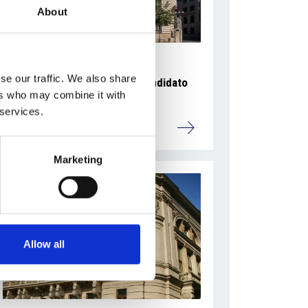
About
se our traffic. We also share
Ano 2011 schiera un nuovo candidato
ers who may combine it with
sindaco a Praga
 services.
Repubblica Ceca
Marketing
Allow all