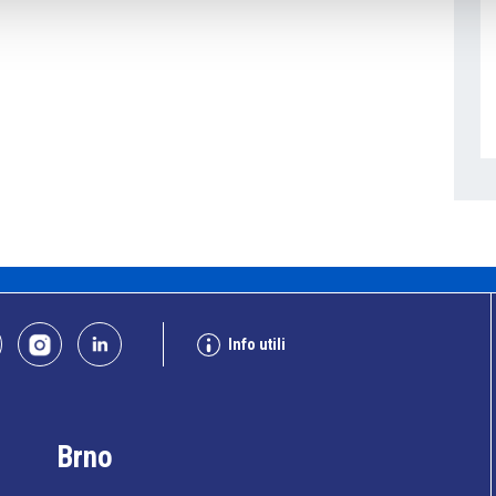
Info utili
Brno