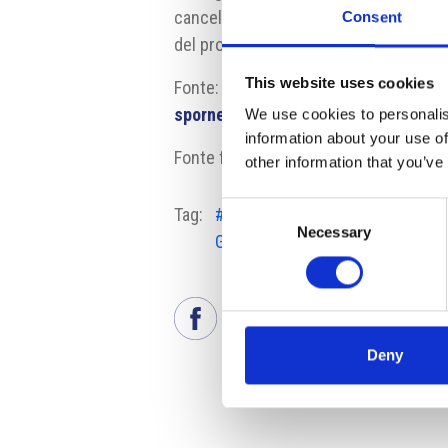
cancellare una parte delle modifiche, 
Consent
del prossimo anno.
This website uses cookies
Fonte:
https://www.ceskenoviny.cz/
sporne-reformy-penzi/2588743
We use cookies to personalis
information about your use of
Fonte fotografia: psp.cz
other information that you’ve
Consent
Tag:
#Coalizione di
#modifi
Necessary
Selection
Governo
Deny