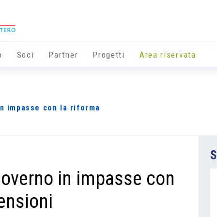
o
Soci
Partner
Progetti
Area riservata
in impasse con la riforma
S
 governo in impasse con
pensioni