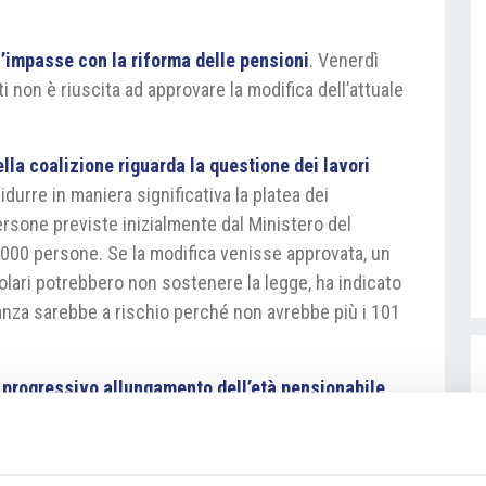
l’impasse con la riforma delle pensioni
. Venerdì
non è riuscita ad approvare la modifica dell’attuale
della coalizione riguarda la questione dei lavori
durre in maniera significativa la platea dei
ersone previste inizialmente dal Ministero del
15.000 persone. Se la modifica venisse approvata, un
lari potrebbero non sostenere la legge, ha indicato
ranza sarebbe a rischio perché non avrebbe più i 101
 progressivo allungamento dell’età pensionabile
do di calcolo degli assegni. Le modifiche
 sistema pensionistico con il verificarsi di trend
a riforma le opposizioni, che promettono di