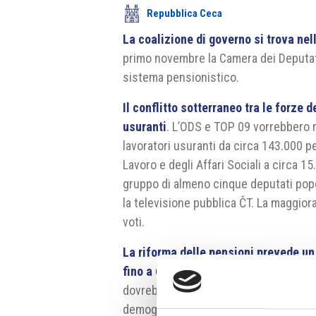
Repubblica Ceca
La coalizione di governo si trova nel
primo novembre la Camera dei Deputati 
sistema pensionistico.
Il conflitto sotterraneo tra le forze 
usuranti
. L’ODS e TOP 09 vorrebbero ri
lavoratori usuranti da circa 143.000 p
Lavoro e degli Affari Sociali a circa 
gruppo di almeno cinque deputati popo
la televisione pubblica ČT. La maggio
voti.
La riforma delle pensioni prevede un
fino a 67 anni
. Cambierà anche il meto
dovrebbero aiutare la sostenibilità del
demografici sfavorevoli. Contrarie all