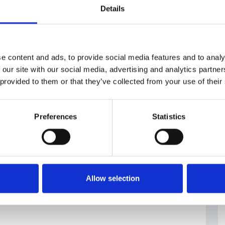
qualora vadano al potere dopo le elezioni legislative
Details
zpravy/snemovna-opet-nedokoncila-schvalovani-
e content and ads, to provide social media features and to analy
 our site with our social media, advertising and analytics partn
 provided to them or that they’ve collected from your use of their
ca
#Riforma delle
#sistema
Preferences
Statistics
Pensioni
pensionistico
Allow selection