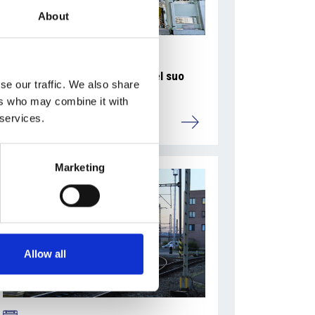
About
La Škoda avvia la produzione del suo
se our traffic. We also share
SUV Peaq
ers who may combine it with
 services.
Repubblica Ceca
Marketing
Allow all