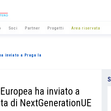
o
Soci
Partner
Progetti
Area riservata
a inviato a Praga la
S
uropea ha inviato a
ata di NextGenerationUE