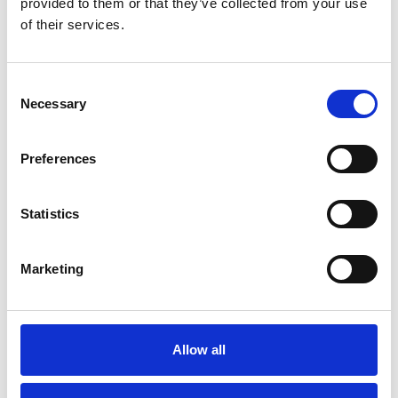
provided to them or that they’ve collected from your use
Repubblica Ceca
of their services.
Consent
Necessary
Selection
Preferences
Statistics
Marketing
Accelera la ripresa dell’industria nel corso del
primo semestre
Overview Economica
Allow all
Repubblica Ceca