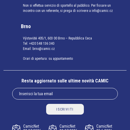
Non si effettua servizio di sportello al pubblico. Per fissare un
incontro con un referente, si prega di scrivere a info@camic.cz
Brno
Výstaviště 405/1, 603 00 Brno – Repubblica Ceca
Tel:
+420 548 136 340
Email:
brno@camic.cz
Orari di apertura: su appuntamento
Resta aggiornato sulle ultime novità CAMIC
ISCRIVITI
CamicNet
CamicNet
CamicNet