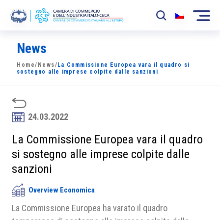
News
La Camera
Home
/
News
/
La Commissione Europea vara il quadro si
News
sostegno alle imprese colpite dalle sanzioni
Eventi
Sviluppo Mercato
24.03.2022
Soci
La Commissione Europea vara il quadro
si sostegno alle imprese colpite dalle
Partner
sanzioni
Progetti
Overview Economica
Area riservata
La Commissione Europea ha varato il quadro