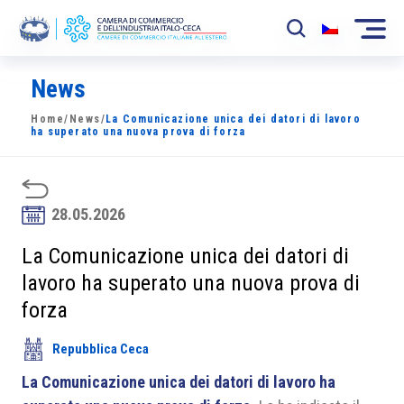
News
La Camera
Home
/
News
/
La Comunicazione unica dei datori di lavoro
News
ha superato una nuova prova di forza
Eventi
Sviluppo Mercato
28.05.2026
Soci
La Comunicazione unica dei datori di
lavoro ha superato una nuova prova di
Partner
forza
Progetti
Repubblica Ceca
Area riservata
La Comunicazione unica dei datori di lavoro ha