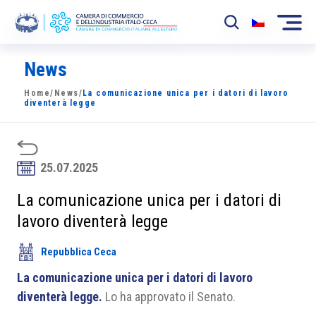
News
La Camera
Home
/
News
/
La comunicazione unica per i datori di lavoro
News
diventerà legge
Eventi
Sviluppo Mercato
25.07.2025
Soci
La comunicazione unica per i datori di
lavoro diventerà legge
Partner
Repubblica Ceca
Progetti
La comunicazione unica per i datori di lavoro
Area riservata
diventerà legge.
Lo ha approvato il Senato.