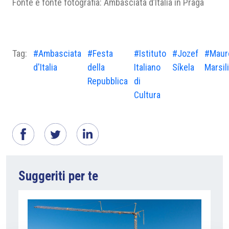
Fonte e fonte fotografia: Ambasciata d’Italia in Praga
Tag:
#Ambasciata
#Festa
#Istituto
#Jozef
#Maur
d'Italia
della
Italiano
Síkela
Marsili
Repubblica
di
Cultura
Suggeriti per te