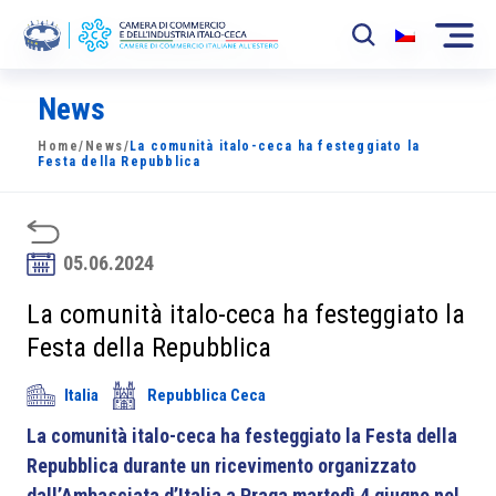
News
La Camera
Home
/
News
/
La comunità italo-ceca ha festeggiato la
News
Festa della Repubblica
Eventi
Sviluppo Mercato
05.06.2024
Soci
La comunità italo-ceca ha festeggiato la
Festa della Repubblica
Partner
Italia
Repubblica Ceca
Progetti
La comunità italo-ceca ha festeggiato la Festa della
Area riservata
Repubblica durante un ricevimento organizzato
dall’Ambasciata d’Italia a Praga martedì 4 giugno nel