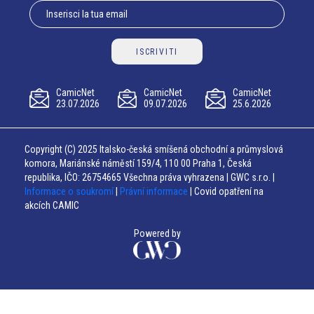
ISCRIVITI
CamicNet
CamicNet
CamicNet
23.07.2026
09.07.2026
25.6.2026
Copyright (C) 2025 Italsko-česká smíšená obchodní a průmyslová
komora, Mariánské náměstí 159/4, 110 00 Praha 1, Česká
republika, IČO: 26754665 Všechna práva vyhrazena | GWC s.r.o. |
Informace o soukromí
|
Právní informace
| Covid opatření na
akcích CAMIC
Powered by