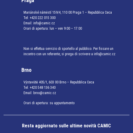
Praga
Mariánské náměstí 159/4, 110 00 Praga 1 – Repubblica Ceca
Tel:
+420 222 015 300
Email:
info@camic.cz
Orari di apertura: lun – ven 9:00 – 17:00
Non si effettua servizio di sportello al pubblico. Per fissare un
incontro con un referente, si prega di scrivere a info@camic.cz
Brno
Výstaviště 405/1, 603 00 Brno – Repubblica Ceca
Tel:
+420 548 136 340
Email:
brno@camic.cz
Orari di apertura: su appuntamento
Resta aggiornato sulle ultime novità CAMIC