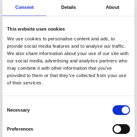
Consent
Details
About
7 Agosto 2026
Nel primo semestre è aumentata fortemente la
This website uses cookies
costruzione di nuove abitazioni
We use cookies to personalise content and ads, to
Repubblica Ceca
provide social media features and to analyse our traffic.
We also share information about your use of our site with
our social media, advertising and analytics partners who
may combine it with other information that you’ve
provided to them or that they’ve collected from your use
of their services.
Consent
Necessary
Selection
Preferences