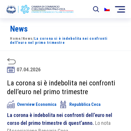
News
La Camera
Home
/
News
/
La corona si è indebolita nei confronti
News
dell’euro nel primo trimestre
Eventi
Sviluppo Mercato
07.04.2026
Soci
La corona si è indebolita nei confronti
dell’euro nel primo trimestre
Partner
Overview Economica
Repubblica Ceca
Progetti
La corona è indebolita nei confronti dell’euro nel
Area riservata
corso del primo trimestre di quest’anno.
Lo nota
l’Associazione Bancaria Ceca.