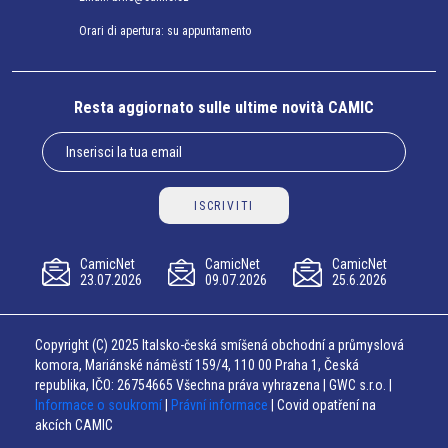
Orari di apertura: su appuntamento
Resta aggiornato sulle ultime novità CAMIC
ISCRIVITI
CamicNet
CamicNet
CamicNet
23.07.2026
09.07.2026
25.6.2026
Copyright (C) 2025 Italsko-česká smíšená obchodní a průmyslová
komora, Mariánské náměstí 159/4, 110 00 Praha 1, Česká
republika, IČO: 26754665 Všechna práva vyhrazena | GWC s.r.o. |
Informace o soukromí
|
Právní informace
| Covid opatření na
akcích CAMIC