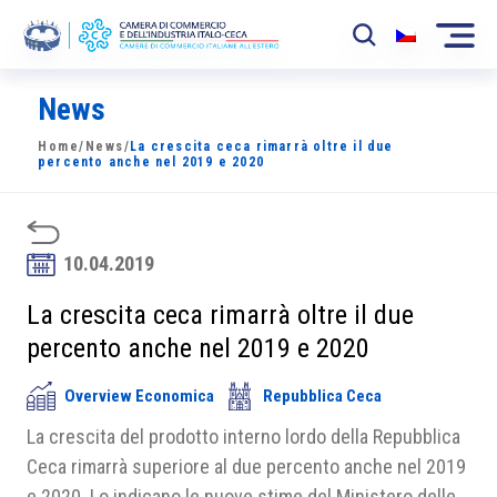
News
La Camera
Home
/
News
/
La crescita ceca rimarrà oltre il due
News
percento anche nel 2019 e 2020
Eventi
Sviluppo Mercato
10.04.2019
Soci
La crescita ceca rimarrà oltre il due
percento anche nel 2019 e 2020
Partner
Overview Economica
Repubblica Ceca
Progetti
La crescita del prodotto interno lordo della Repubblica
Area riservata
Ceca rimarrà superiore al due percento anche nel 2019
e 2020. Lo indicano le nuove stime del Ministero delle