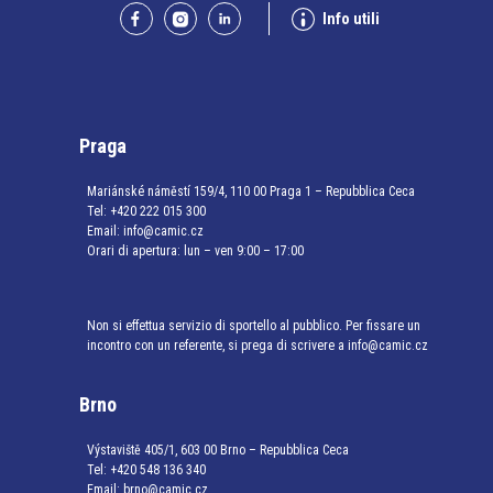
Info utili
Praga
Mariánské náměstí 159/4, 110 00 Praga 1 – Repubblica Ceca
Tel:
+420 222 015 300
Email:
info@camic.cz
Orari di apertura: lun – ven 9:00 – 17:00
Non si effettua servizio di sportello al pubblico. Per fissare un
incontro con un referente, si prega di scrivere a info@camic.cz
Brno
Výstaviště 405/1, 603 00 Brno – Repubblica Ceca
Tel:
+420 548 136 340
Email:
brno@camic.cz